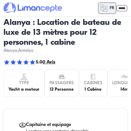
FR
Alanya : Location de bateau de
luxe de 13 mètres pour 12
personnes, 1 cabine
Alanya
,Antalya
5.0
0
Avis
TYPE
PASSAGERS
CABINES
LONGUE
Yacht a moteur
12 Personne
1 Cabine
14m
Capitaine et equipage