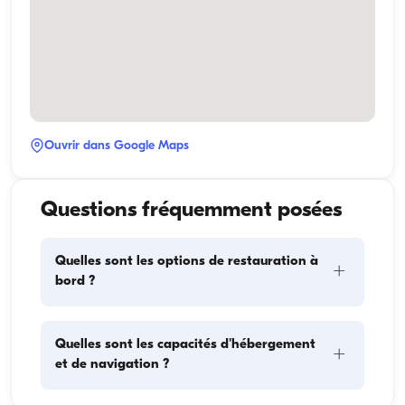
Ouvrir dans Google Maps
Questions fréquemment posées
Quelles sont les options de restauration à
+
bord ?
La planification des repas à bord comprend deux 
Quelles sont les capacités d'hébergement
+
éléments principaux : l'approvisionnement et la 
et de navigation ?
préparation des repas. Pour l'approvisionnement, les 
invités peuvent faire les courses eux-mêmes ou 