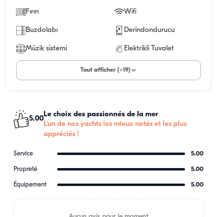
Fırın
Wifi
Buzdolabı
Derindondurucu
Müzik sistemi
Elektrikli Tuvalet
Tout afficher (+19)
Le choix des passionnés de la mer
5.00
L'un de nos yachts les mieux notés et les plus
appréciés !
Service
5.00
Propreté
5.00
Équipement
5.00
Aucun avis pour le moment