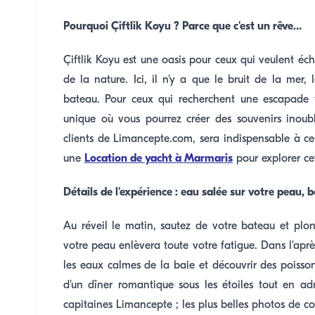
Pourquoi Çiftlik Koyu ? Parce que c'est un rêve…
Çiftlik Koyu est une oasis pour ceux qui veulent éch
de la nature. Ici, il n'y a que le bruit de la me
bateau. Pour ceux qui recherchent une escapade tr
unique où vous pourrez créer des souvenirs inoubl
clients de Limancepte.com, sera indispensable à ceu
une
Location de yacht à Marmaris
pour explorer ce
Détails de l'expérience : eau salée sur votre peau,
Au réveil le matin, sautez de votre bateau et plong
votre peau enlèvera toute votre fatigue. Dans l'apr
les eaux calmes de la baie et découvrir des poissons
d'un dîner romantique sous les étoiles tout en ad
capitaines Limancepte ; les plus belles photos de cou