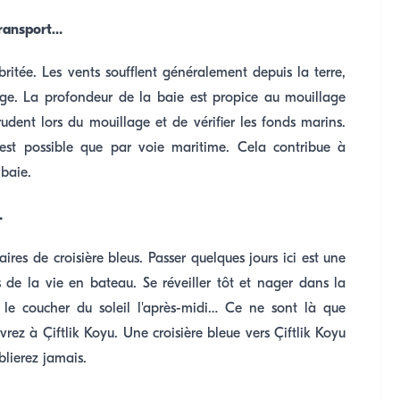
transport…
ritée. Les vents soufflent généralement depuis la terre,
lage. La profondeur de la baie est propice au mouillage
udent lors du mouillage et de vérifier les fonds marins.
'est possible que par voie maritime. Cela contribue à
 baie.
…
ires de croisière bleus. Passer quelques jours ici est une
s de la vie en bateau. Se réveiller tôt et nager dans la
r le coucher du soleil l'après-midi… Ce ne sont là que
rez à Çiftlik Koyu. Une croisière bleue vers Çiftlik Koyu
lierez jamais.