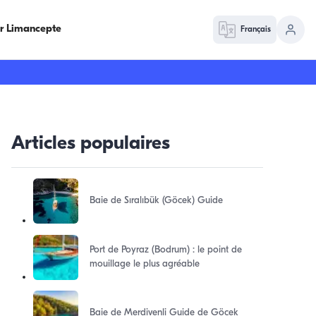
ur Limancepte
Français
Articles populaires
Baie de Sıralıbük (Göcek) Guide
Port de Poyraz (Bodrum) : le point de
mouillage le plus agréable
Baie de Merdivenli Guide de Göcek