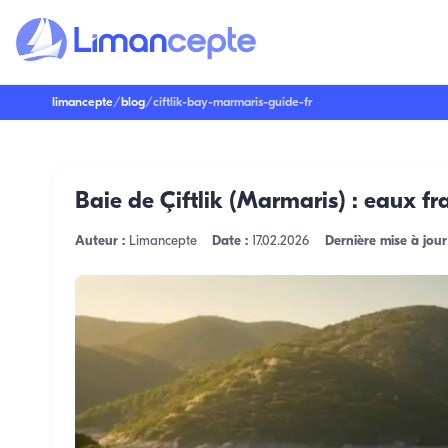
limancepte
/
blog
/
ciftlik-bay-marmaris-guide-fr
Baie de Çiftlik (Marmaris) : eaux fra
Auteur :
Limancepte
Date :
17.02.2026
Dernière mise à jour