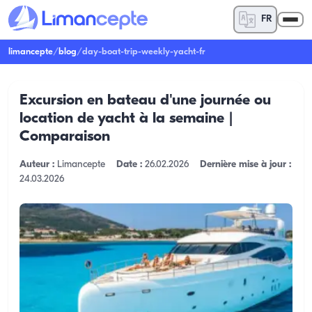
FR
limancepte
/
blog
/
day-boat-trip-weekly-yacht-fr
Excursion en bateau d'une journée ou
location de yacht à la semaine |
Comparaison
Auteur :
Limancepte
Date :
26.02.2026
Dernière mise à jour :
24.03.2026