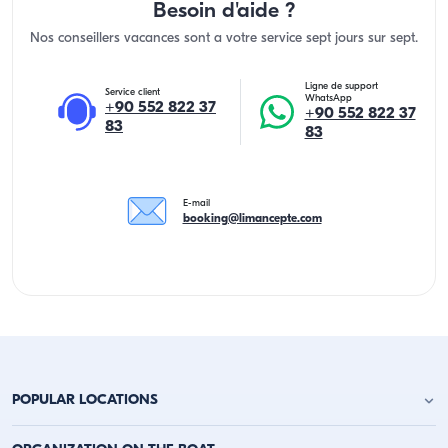
Besoin d'aide ?
Nos conseillers vacances sont a votre service sept jours sur sept.
Ligne de support
Service client
WhatsApp
+90 552 822 37
+90 552 822 37
83
83
E-mail
booking@limancepte.com
POPULAR LOCATIONS
Location de yacht à Antalya