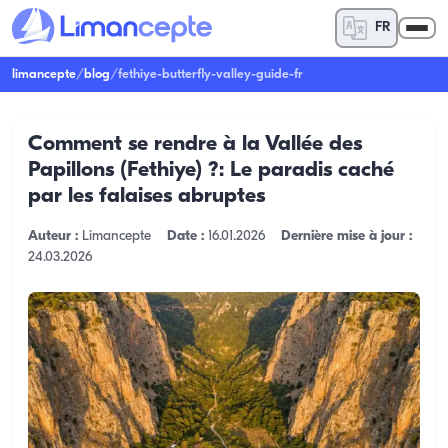
FR
limancepte
/
blog
/
fethiye-butterfly-valley-guide-fr
Comment se rendre à la Vallée des
Papillons (Fethiye) ?: Le paradis caché
par les falaises abruptes
Auteur :
Limancepte
Date :
16.01.2026
Dernière mise à jour :
24.03.2026