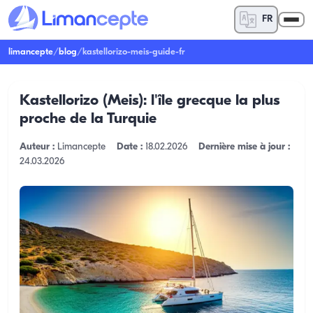
FR
limancepte
/
blog
/
kastellorizo-meis-guide-fr
Kastellorizo ​​(Meis): l'île grecque la plus
proche de la Turquie
Auteur :
Limancepte
Date :
18.02.2026
Dernière mise à jour :
24.03.2026