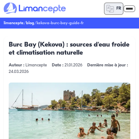
FR
limancepte
/
blog
/
kekova-burc-bay-guide-fr
Burc Bay (Kekova) : sources d'eau froide
et climatisation naturelle
Auteur :
Limancepte
Date :
21.01.2026
Dernière mise à jour :
24.03.2026