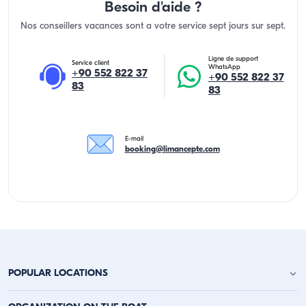
Besoin d'aide ?
Nos conseillers vacances sont a votre service sept jours sur sept.
Ligne de support
Service client
WhatsApp
+90 552 822 37
+90 552 822 37
83
83
E-mail
booking@limancepte.com
POPULAR LOCATIONS
Location de yacht à Antalya