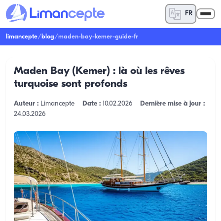
FR
limancepte
/
blog
/
maden-bay-kemer-guide-fr
Maden Bay (Kemer) : là où les rêves
turquoise sont profonds
Auteur :
Limancepte
Date :
10.02.2026
Dernière mise à jour :
24.03.2026