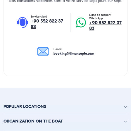
Nos conseillers vacances sont a votre service sept jours sur sept.
Ligne de support
Service client
WhatsApp
+90 552 822 37
+90 552 822 37
83
83
E-mail
booking@limancepte.com
POPULAR LOCATIONS
Location de yacht à Antalya
ORGANIZATION ON THE BOAT
Location de yacht à Alanya