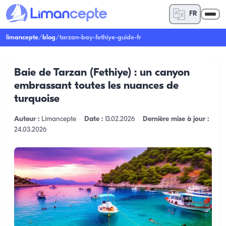
FR
limancepte
/
blog
/
tarzan-bay-fethiye-guide-fr
Baie de Tarzan (Fethiye) : un canyon
embrassant toutes les nuances de
turquoise
Auteur :
Limancepte
Date :
13.02.2026
Dernière mise à jour :
24.03.2026