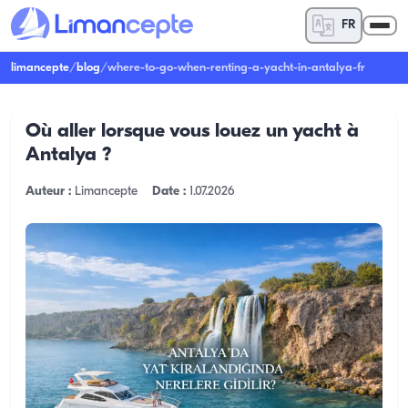
FR
limancepte
/
blog
/
where-to-go-when-renting-a-yacht-in-antalya-fr
Où aller lorsque vous louez un yacht à
Antalya ?
Auteur :
Limancepte
Date :
1.07.2026