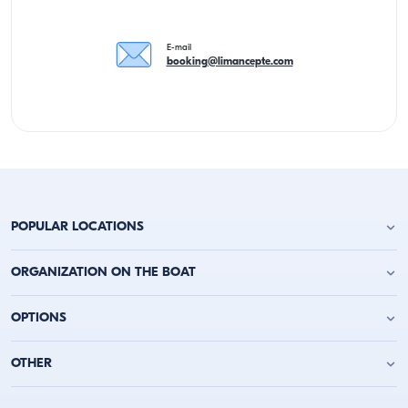
E-mail
booking@limancepte.com
POPULAR LOCATIONS
Location de yacht à Antalya
ORGANIZATION ON THE BOAT
Location de yacht à Alanya
Location de yacht à Kemer
Fête d'anniversaire sur le yacht
OPTIONS
Location de yacht à Kaş
Enterrement de vie de garçon sur un bateau
Location de yacht à Kalkan
Fête sur un bateau
Location de yacht à Fethiye
Location de yacht à la journée
OTHER
Demande en mariage sur un yacht
Location de yacht à Göcek
Location de yacht à l'heure
Anniversaire de mariage sur un yacht
Location de yacht à Marmaris
Yachts avec hébergement
Réunion sur un bateau
À propos de nous