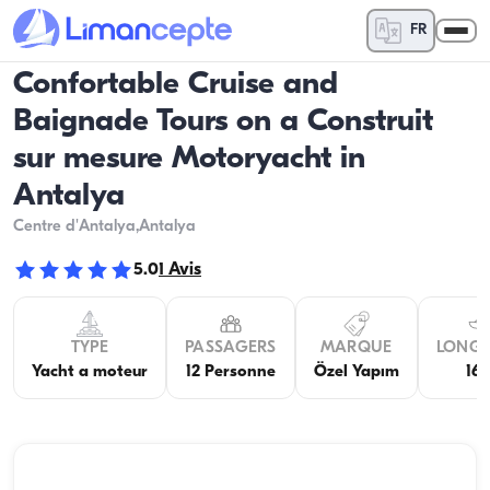
FR
Confortable Cruise and
Baignade Tours on a Construit
sur mesure Motoryacht in
Antalya
Centre d'Antalya
,Antalya
5.0
1
Avis
TYPE
PASSAGERS
MARQUE
LONG
Yacht a moteur
12 Personne
Özel Yapım
16