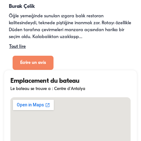
Burak Çelik
Öğle yemeğinde sunulan ızgara balık restoran 
kalitesindeydi, teknede piştiğine inanmak zor. Rotayı özellikle 
Düden tarafına çevirmeleri manzara açısından harika bir 
seçim oldu. Kalabalıktan uzaklaşıp…
Tout lire
Écrire un avis
Emplacement du bateau
Le bateau se trouve a : Centre d'Antalya