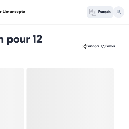
ur Limancepte
Français
m pour 12
Partager
Favori