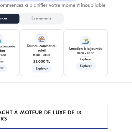
commencez a planifier votre moment inoubliable
ences
Événements
Tour au coucher du
la cascade
Location à la journée
soleil
den
10:00
-
20:00
16:00
-
20:00
15:00
Explorer
28.000 TL
rer
Explorer
rer
Explorer
ACHT À MOTEUR DE LUXE DE 13
ERS