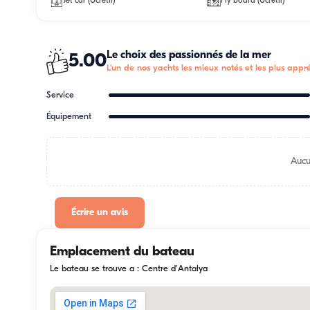
Jet car (Ücretli)
Fly board (Ücretli)
Le choix des passionnés de la mer
5.00
L'un de nos yachts les mieux notés et les plus appré
Service
Équipement
Aucu
Écrire un avis
Emplacement du bateau
Le bateau se trouve a : Centre d'Antalya