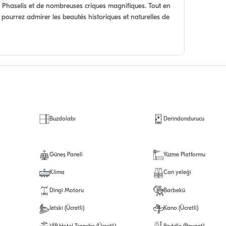
e Phaselis et de nombreuses criques magnifiques. Tout en
 pourrez admirer les beautés historiques et naturelles de
Buzdolabı
Derindondurucu
Güneş Paneli
Yüzme Platformu
Klima
Can yeleği
Dingi Motoru
Barbekü
Jetski (Ücretli)
Kano (Ücretli)