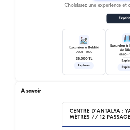
Choisissez une experience et 
Expéri
Excursion à 
Excursion à Beldibi
de Dü
09:00
-
15:00
09:00
-
35.000 TL
Explo
Explorer
Explo
A savoir
CENTRE D'ANTALYA : Y
MÈTRES // 12 PASSAG