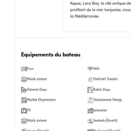
Kepez, Lara Bay, la cité antique d
profitant de la mer turquoise, vous
la Méditerranée.
Equipements du bateau
Fırın
Wifi
Müzik sistemi
Elektrikli Tuvalet
Güverte Duşu
Kabin Duşu
Mutfak Ekipmanları
Güneşlenme Yatağı
TV
Jeneratör
Müzik sistemi
Seabob (Ücretli)