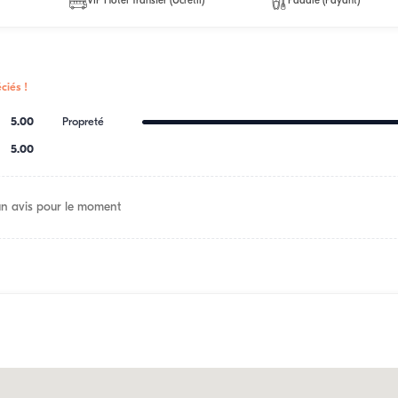
VİP Hotel Transfer (Ücretli)
Paddle (Payant)
ciés !
5.00
Propreté
5.00
n avis pour le moment