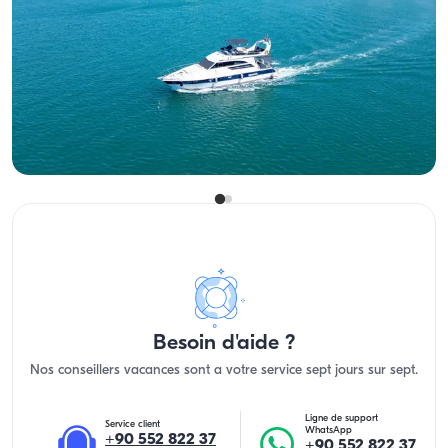
Ayvalık, Balıkesir
Nouveau bateau
Yacht de Luxe 16m à Ayvalık : Parfait pour Fêtes & Plongées
Avec capitaine
Yacht a moteur
Navigation 12 Pers. · 16.00m
Le plus bas
Voir disponibilité et prix
33.600 TL
Besoin d'aide ?
Nos conseillers vacances sont a votre service sept jours sur sept.
Ligne de support
Service client
WhatsApp
+90 552 822 37
+90 552 822 37