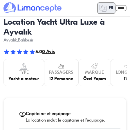
FR
Location Yacht Ultra Luxe à
Ayvalık
Ayvalık
,Balıkesir
5.0
0
Avis
TYPE
PASSAGERS
MARQUE
LONG
Yacht a moteur
12 Personne
Özel Yapım
17
Capitaine et equipage
La location inclut le capitaine et l'equipage.