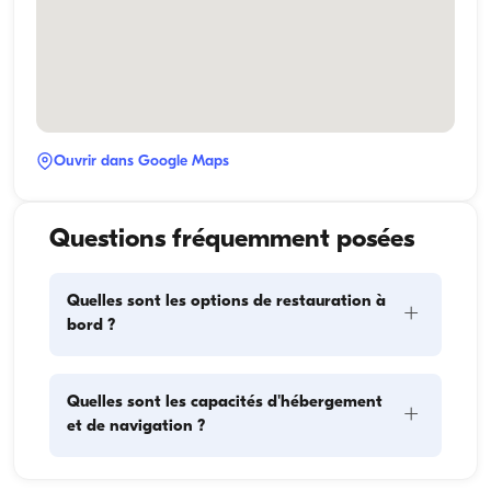
Ouvrir dans Google Maps
Questions fréquemment posées
Quelles sont les options de restauration à
+
bord ?
La planification des repas à bord comprend deux 
Quelles sont les capacités d'hébergement
+
éléments principaux : l'approvisionnement et la 
et de navigation ?
préparation des repas. Pour l'approvisionnement, les 
invités peuvent faire les courses eux-mêmes ou 
confier cette tâche à l'équipage. La préparation des 
La capacité d'hébergement indique combien de 