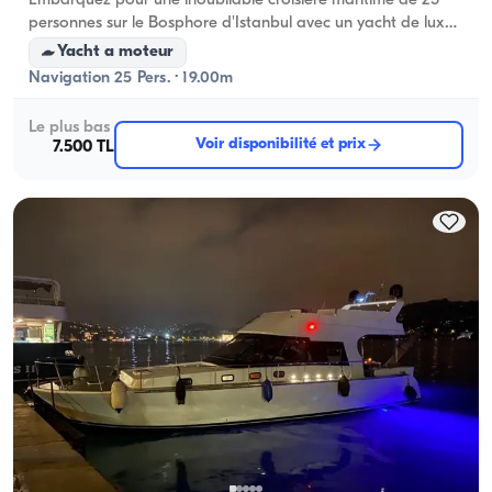
Embarquez pour une inoubliable croisière maritime de 25
personnes sur le Bosphore d'Istanbul avec un yacht de luxe
de 19 mètres au départ de Bebek !
Yacht a moteur
Navigation 25 Pers. · 19.00m
Le plus bas
Voir disponibilité et prix
7.500 TL