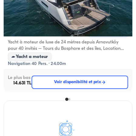
Arnavutköy, İstanbul
Nouveau bateau
Yacht à moteur de luxe de 24 mètres depuis Arnavutköy
pour 40 invités – Tours du Bosphore et des îles, Location
pour occasions spéciales
Yacht a moteur
Navigation 40 Pers. · 24.00m
Le plus bas
Voir disponibilité et prix
14.631 TL