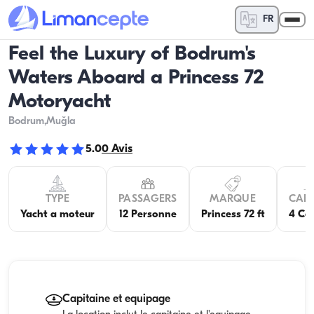
FR
Feel the Luxury of Bodrum's
Waters Aboard a Princess 72
Motoryacht
Bodrum
,Muğla
5.0
0
Avis
TYPE
PASSAGERS
MARQUE
CABI
Yacht a moteur
12 Personne
Princess 72 ft
4 Ca
Capitaine et equipage