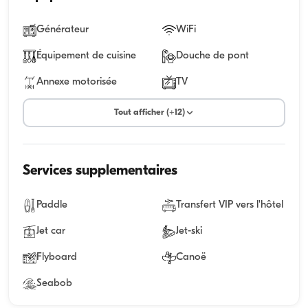
Générateur
WiFi
Équipement de cuisine
Douche de pont
Annexe motorisée
TV
Tout afficher (+12)
Services supplementaires
Paddle
Transfert VIP vers l'hôtel
Jet car
Jet-ski
Flyboard
Canoë
Seabob