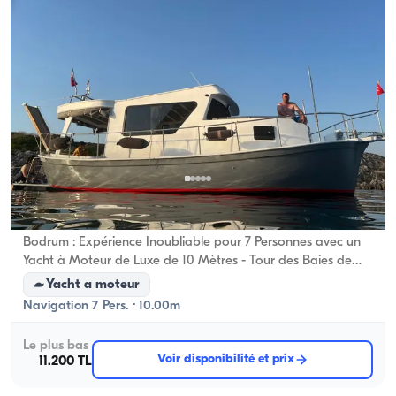
Bodrum, Muğla
Nouveau bateau
Bodrum : Expérience Inoubliable pour 7 Personnes avec un
Yacht à Moteur de Luxe de 10 Mètres - Tour des Baies de
Bodrum et Célébrations Spéciales
Yacht a moteur
Navigation 7 Pers. · 10.00m
Le plus bas
Voir disponibilité et prix
11.200 TL