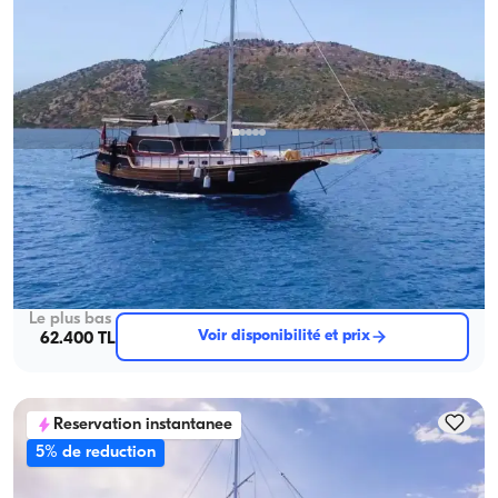
Marmaris, Muğla
Nouveau bateau
4-cabines Gulet to Explore the Stunning Coves of Marmaris
Avec capitaine
Goelette
Navigation 8 Pers. · 4 Cabine · 20.00m
Le plus bas
Voir disponibilité et prix
62.400 TL
Reservation instantanee
5% de reduction