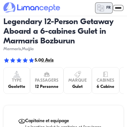
FR
Legendary 12-Person Getaway
Aboard a 6-cabines Gulet in
Marmaris Bozburun
Marmaris
,Muğla
5.0
0
Avis
TYPE
PASSAGERS
MARQUE
CABINES
C
Goelette
12 Personne
Gulet
6 Cabine
Capitaine et equipage