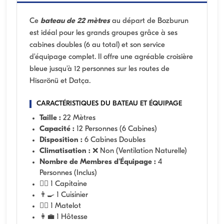
Ce
bateau de 22 mètres
au départ de Bozburun
est idéal pour les grands groupes grâce à ses
cabines doubles (6 au total) et son service
d'équipage complet. Il offre une agréable croisière
bleue jusqu'à 12 personnes sur les routes de
Hisarönü et Datça.
CARACTÉRISTIQUES DU BATEAU ET ÉQUIPAGE
Taille :
22 Mètres
Capacité :
12 Personnes (6 Cabines)
Disposition :
6 Cabines Doubles
Climatisation :
❌ Non (Ventilation Naturelle)
Nombre de Membres d'Équipage :
4
Personnes (Inclus)
👨‍✈️ 1 Capitaine
👨‍🍳 1 Cuisinier
🧑‍✈️ 1 Matelot
👩‍💼 1 Hôtesse