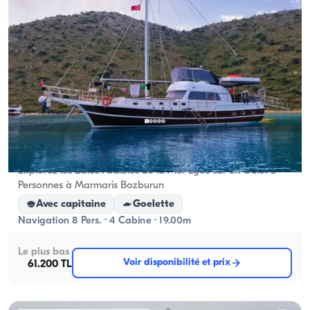
Marmaris, Muğla
Nouveau bateau
Explorez les Baies Paisibles de la Mer Égée sur un Gulet 8
Personnes à Marmaris Bozburun
Avec capitaine
Goelette
Navigation 8 Pers. · 4 Cabine · 19.00m
Le plus bas
Voir disponibilité et prix
61.200 TL