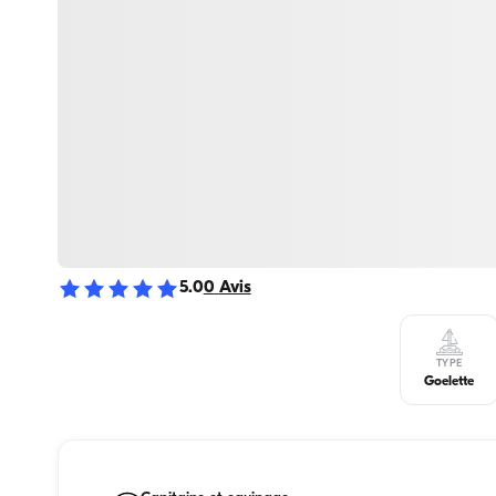
5.0
0
Avis
TYPE
Goelette