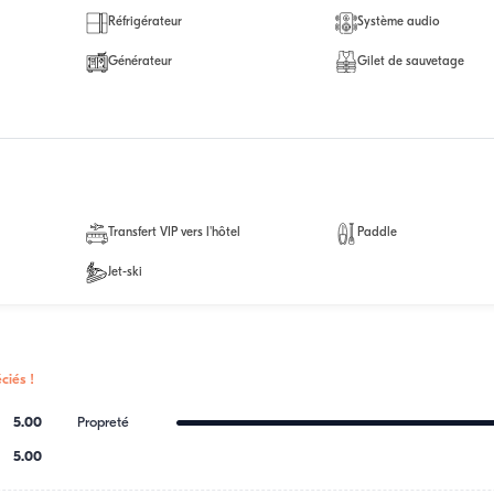
Réfrigérateur
Système audio
Générateur
Gilet de sauvetage
Transfert VIP vers l'hôtel
Paddle
Jet-ski
ciés !
5.00
Propreté
5.00