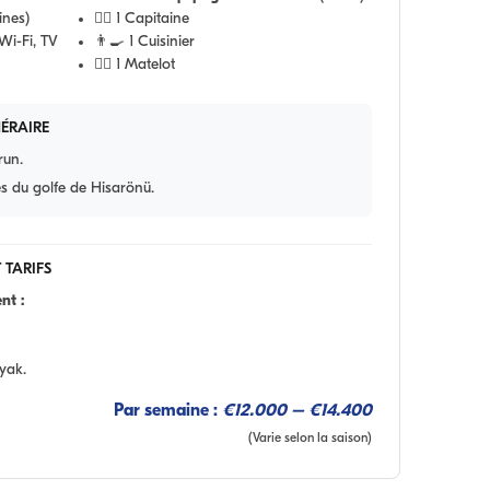
ines)
👨‍✈️ 1 Capitaine
Wi-Fi, TV
👨‍🍳 1 Cuisinier
🧑‍✈️ 1 Matelot
NÉRAIRE
run.
s du golfe de Hisarönü.
 TARIFS
nt :
yak.
Par semaine :
€12.000 – €14.400
(Varie selon la saison)