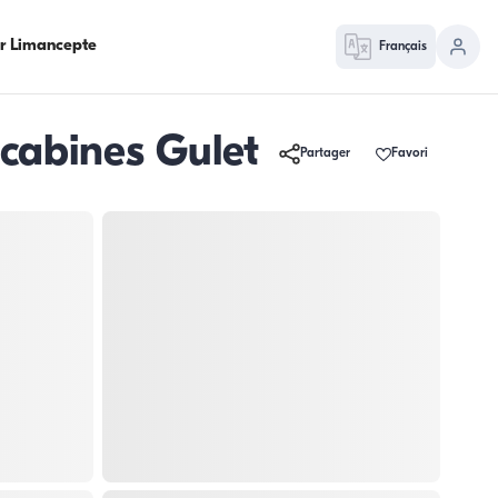
ur Limancepte
Français
cabines Gulet
Partager
Favori