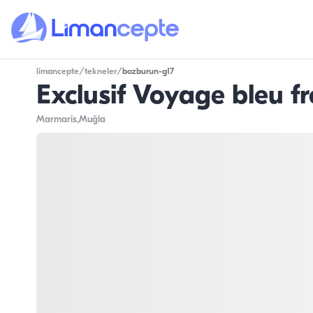
limancepte
/
tekneler
/
bozburun-g17
Exclusif Voyage bleu f
Marmaris
,Muğla