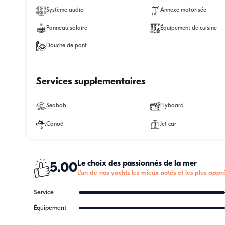
Système audio
Annexe motorisée
Panneau solaire
Équipement de cuisine
Douche de pont
Services supplementaires
Seabob
Flyboard
Canoë
Jet car
Le choix des passionnés de la mer
5.00
L'un de nos yachts les mieux notés et les plus appré
Service
Équipement