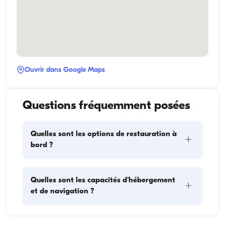
Ouvrir dans Google Maps
Questions fréquemment posées
Quelles sont les options de restauration à
+
bord ?
La planification des repas à bord comprend deux 
Quelles sont les capacités d'hébergement
+
éléments principaux : l'approvisionnement et la 
et de navigation ?
préparation des repas. Pour l'approvisionnement, les 
invités peuvent faire les courses eux-mêmes ou 
confier cette tâche à l'équipage. La préparation des 
La capacité d'hébergement indique combien de 