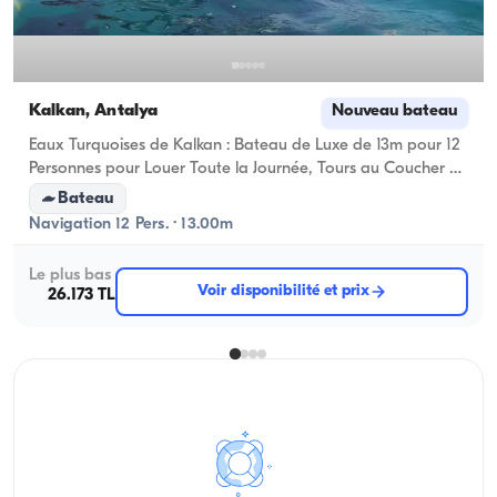
Kalkan, Antalya
Nouveau bateau
Eaux Turquoises de Kalkan : Bateau de Luxe de 13m pour 12
Personnes pour Louer Toute la Journée, Tours au Coucher du
Soleil, Tours des Baies de Kalkan, Demandes en Mariage à
Bateau
Bord, Anniversaires et Enterrements de Vie de Garçon
Navigation 12 Pers. · 13.00m
Le plus bas
Voir disponibilité et prix
26.173 TL