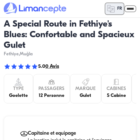
FR
A Special Route in Fethiye's
Blues: Confortable and Spacieux
Gulet
Fethiye
,Muğla
5.0
0
Avis
TYPE
PASSAGERS
MARQUE
CABINES
C
Goelette
12 Personne
Gulet
5 Cabine
Capitaine et equipage