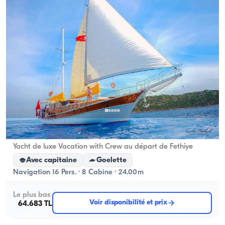
Fethiye, Muğla
Nouveau bateau
Yacht de luxe Vacation with Crew au départ de Fethiye
Avec capitaine
Goelette
Navigation 16 Pers. · 8 Cabine · 24.00m
Le plus bas
Voir disponibilité et prix
64.683 TL