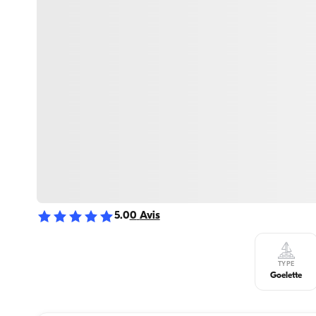
5.0
0
Avis
TYPE
Goelette