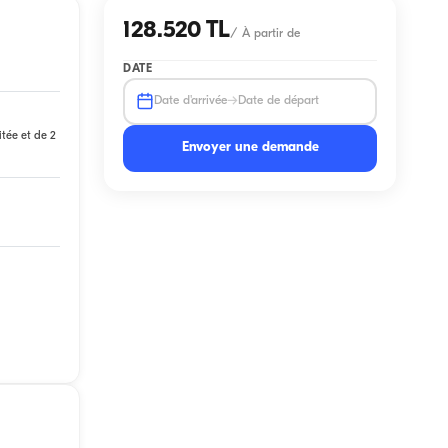
128.520 TL
/
À partir de
DATE
→
Date d'arrivée
Date de départ
itée et de 2
Envoyer une demande