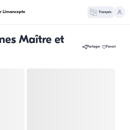
ur Limancepte
Français
ines Maître et
Partager
Favori