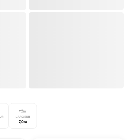
UR
LARGEUR
7,0m