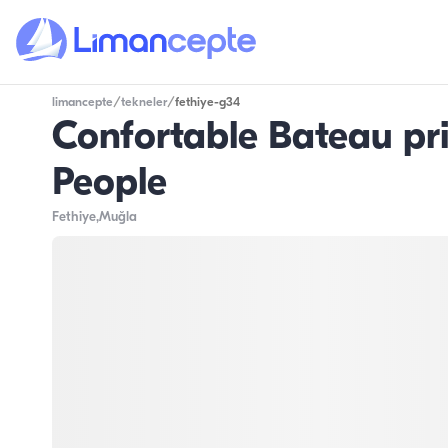
limancepte
/
tekneler
/
fethiye-g34
Confortable Bateau pri
People
Fethiye
,Muğla