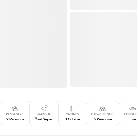
PASSAGERS
MARQUE
CABINES
CAPACITE NUIT
LONGUE
12 Personne
Özel Yapım
3 Cabine
6 Personne
15m