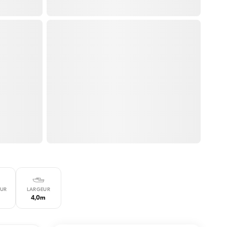
UR
LARGEUR
4,0m