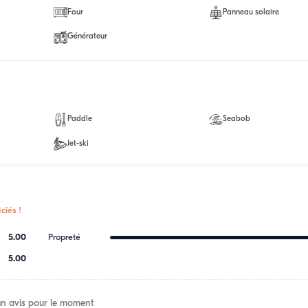
Four
Panneau solaire
Générateur
Paddle
Seabob
Jet-ski
ciés !
5.00
Propreté
5.00
n avis pour le moment