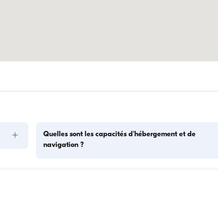
+
Quelles sont les capacités d'hébergement et de
navigation ?
s 
La capacité d'hébergement indique combien de personnes 
as. 
bateau peut accueillir pour la nuit, tandis que la capacité de 
ses 
navigation correspond au nombre maximum de passagers l
tion 
des excursions à la journée. Pour les nuitées, tenez compte d
capacité d'hébergement ; pour les locations à la journée, la 