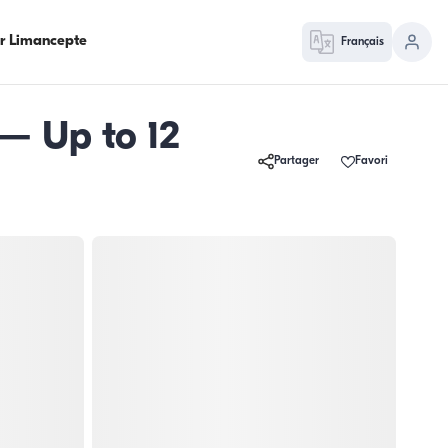
ur Limancepte
Français
 — Up to 12
Partager
Favori