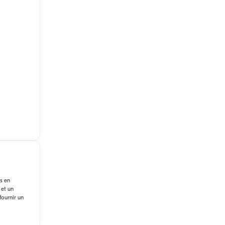
s en
 et un
fournir un