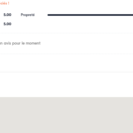
ciés !
5.00
Propreté
5.00
n avis pour le moment