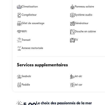
Climatisation
Panneau solaire
Congélateur
Système audio
Gilet de sauvetage
Générateur
WiFi
Douche en cabine
Transat
TV
Annexe motorisée
Services supplementaires
Seabob
Jet-ski
Paddle
Jet car
Le choix des passionnés de la mer