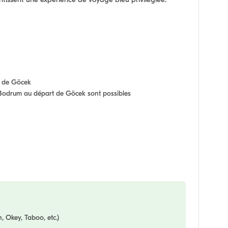
tissent une expérience de voyage bleu privilégiée.
s de Göcek
Bodrum au départ de Göcek sont possibles
 Okey, Taboo, etc.)