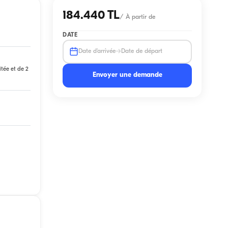
184.440 TL
/
À partir de
DATE
→
Date d'arrivée
Date de départ
itée et de 2
Envoyer une demande