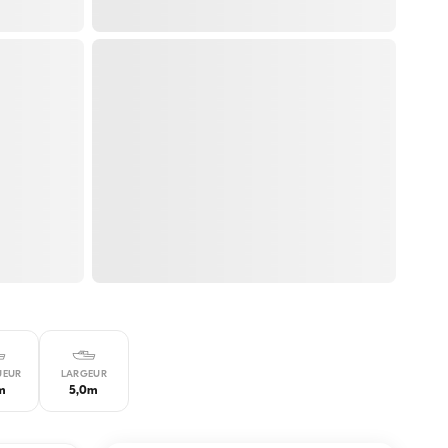
UEUR
LARGEUR
m
5,0m