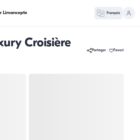
ur Limancepte
Français
ury Croisière
Partager
Favori