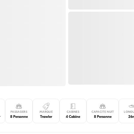
PASSAGERS
MARQUE
CABINES
CAPACITE NUIT
LONG
r
8 Personne
Trawler
4 Cabine
8 Personne
26