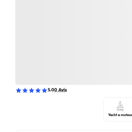
5.0
0
Avis
TYPE
Yacht a moteu