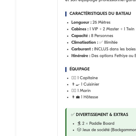
et son équipage professionnel garan
CARACTÉRISTIQUES DU BATEAU
Longueur :
26 Mètres
Cabines :
1 VIP + 2 Master + 1 Twin
Capacité :
8 Personnes
Climatisation :
✅ Illimitée
Carburant :
INCLUS dans les baie
Itinéraire :
Des options Fethiye ou 
ÉQUIPAGE
👨‍✈️ 1 Capitaine
👨‍🍳 1 Cuisinier
🧑‍✈️ 1 Marin
👩‍💼 1 Hôtesse
✅ DIVERTISSEMENT & EXTRAS
🏄 2 x Paddle Board
🎲 Jeux de société (Backgammon,