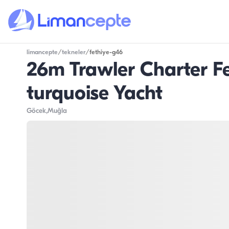
limancepte
/
tekneler
/
fethiye-g46
26m Trawler Charter Fe
turquoise Yacht
Göcek
,Muğla