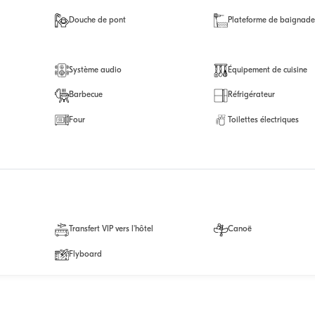
Douche de pont
Plateforme de baignad
Système audio
Équipement de cuisine
Barbecue
Réfrigérateur
Four
Toilettes électriques
Transfert VIP vers l'hôtel
Canoë
Flyboard