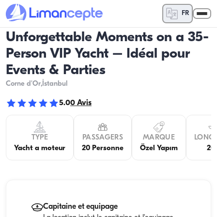
FR
Unforgettable Moments on a 35-
Person VIP Yacht – Idéal pour
Events & Parties
Corne d'Or
,İstanbul
5.0
0
Avis
TYPE
PASSAGERS
MARQUE
LONG
Yacht a moteur
20 Personne
Özel Yapım
20
Capitaine et equipage