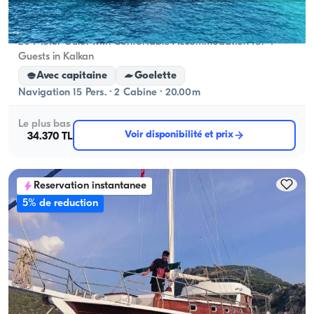
Kalkan, Antalya
Nouveau bateau
20-Meter Gulet with Confortable Accommodation for 4
Guests in Kalkan
Avec capitaine
Goelette
Navigation 15 Pers. · 2 Cabine · 20.00m
Le plus bas
Voir disponibilité et prix
34.370 TL
Reservation instantanee
5% de reduction