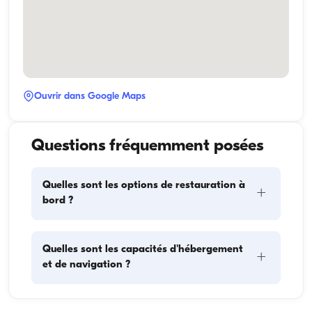
Ouvrir dans Google Maps
Questions fréquemment posées
Quelles sont les options de restauration à
+
bord ?
La planification des repas à bord comprend deux 
Quelles sont les capacités d'hébergement
+
éléments principaux : l'approvisionnement et la 
et de navigation ?
préparation des repas. Pour l'approvisionnement, les 
invités peuvent faire les courses eux-mêmes ou 
confier cette tâche à l'équipage. La préparation des 
La capacité d'hébergement indique combien de 