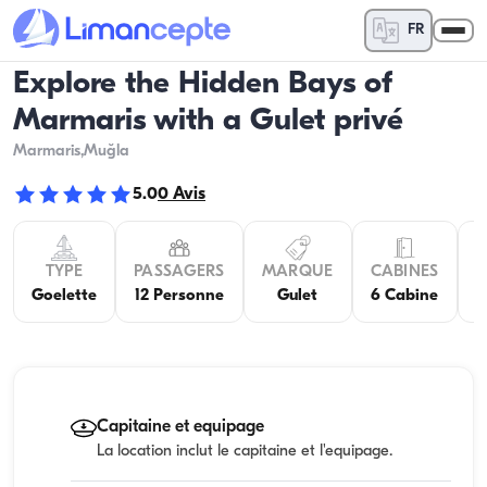
FR
Explore the Hidden Bays of
Marmaris with a Gulet privé
Marmaris
,Muğla
5.0
0
Avis
TYPE
PASSAGERS
MARQUE
CABINES
C
Goelette
12 Personne
Gulet
6 Cabine
Capitaine et equipage
La location inclut le capitaine et l'equipage.