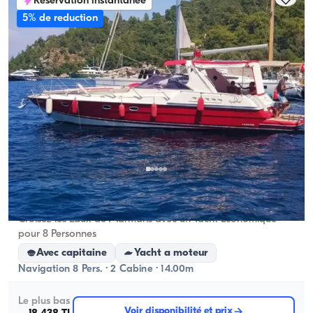
Reservation instantanee
5% de reduction
Marmaris, Muğla
Nouveau bateau
Croisez les Eaux de Marmaris avec un Yacht Économique
pour 8 Personnes
Avec capitaine
Yacht a moteur
Navigation 8 Pers. · 2 Cabine · 14.00m
Le plus bas
Voir disponibilité et prix