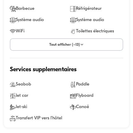
Barbecue
Réfrigérateur
Système audio
Système audio
WiFi
Toilettes électriques
Tout afficher (+13)
Services supplementaires
Seabob
Paddle
Jet car
Flyboard
Jet-ski
Canoë
Transfert VIP vers l'hôtel