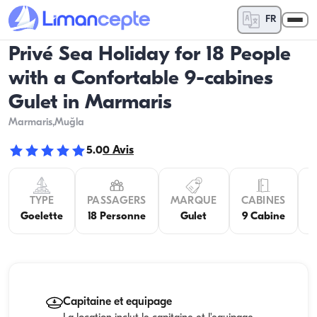
FR
Privé Sea Holiday for 18 People
with a Confortable 9-cabines
Gulet in Marmaris
Marmaris
,Muğla
5.0
0
Avis
TYPE
PASSAGERS
MARQUE
CABINES
C
Goelette
18 Personne
Gulet
9 Cabine
Capitaine et equipage