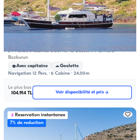
Marmaris, Muğla
Nouveau bateau
24-Meter, 6-cabines Gulet for 12 Guests in Marmaris
Bozburun
Avec capitaine
Goelette
Navigation 12 Pers. · 6 Cabine · 24.00m
Le plus bas
Voir disponibilité et prix
104.914 TL
Reservation instantanee
7% de reduction