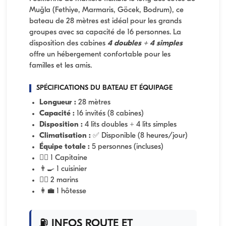
Muğla (Fethiye, Marmaris, Göcek, Bodrum), ce
bateau de 28 mètres est idéal pour les grands
groupes avec sa capacité de 16 personnes. La
disposition des cabines
4 doubles + 4 simples
offre un hébergement confortable pour les
familles et les amis.
SPÉCIFICATIONS DU BATEAU ET ÉQUIPAGE
Longueur :
28 mètres
Capacité :
16 invités (8 cabines)
Disposition :
4 lits doubles + 4 lits simples
Climatisation :
✅ Disponible (8 heures/jour)
Équipe totale :
5 personnes (incluses)
👨‍✈️ 1 Capitaine
👨‍🍳 1 cuisinier
🧑‍✈️ 2 marins
👩‍💼 1 hôtesse
⛽ INFOS ROUTE ET