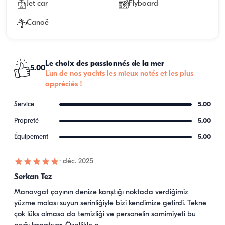
Jet car
Flyboard
Canoë
Le choix des passionnés de la mer
5.00
L'un de nos yachts les mieux notés et les plus
appréciés !
Service
5.00
Propreté
5.00
Équipement
5.00
·
déc. 2025
Serkan Tez
Manavgat çayının denize karıştığı noktada verdiğimiz 
yüzme molası suyun serinliğiyle bizi kendimize getirdi. Tekne 
çok lüks olmasa da temizliği ve personelin samimiyeti bu 