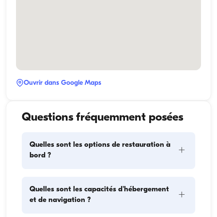
Ouvrir dans Google Maps
Questions fréquemment posées
Quelles sont les options de restauration à
+
bord ?
La planification des repas à bord comprend deux 
Quelles sont les capacités d'hébergement
+
éléments principaux : l'approvisionnement et la 
et de navigation ?
préparation des repas. Pour l'approvisionnement, les 
invités peuvent faire les courses eux-mêmes ou 