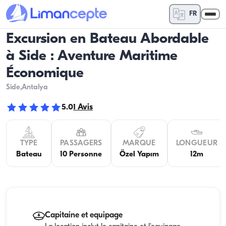
FR
Excursion en Bateau Abordable
à Side : Aventure Maritime
Économique
Side
,Antalya
5.0
1
Avis
TYPE
PASSAGERS
MARQUE
LONGUEUR
Bateau
10 Personne
Özel Yapım
12m
Capitaine et equipage