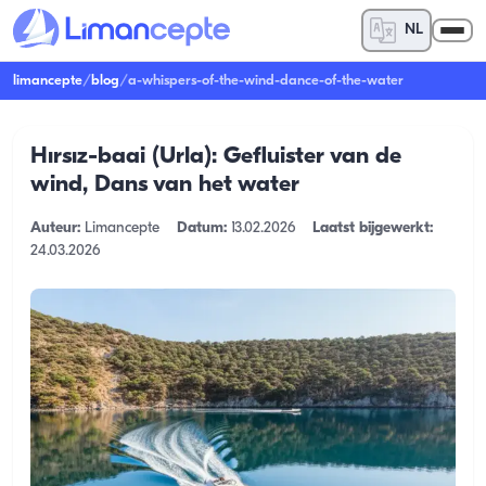
NL
limancepte
/
blog
/
a-whispers-of-the-wind-dance-of-the-water
Hırsız-baai (Urla): Gefluister van de
wind, Dans van het water
Auteur:
Limancepte
Datum:
13.02.2026
Laatst bijgewerkt:
24.03.2026