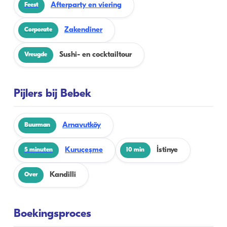
Afterparty en viering
Feest
Zakendiner
Corporate
Sushi- en cocktailtour
Vreugde
Pijlers bij Bebek
Arnavutköy
Buurman
Kuruçeşme
İstinye
5 minuten
10 min
Kandilli
Over
Boekingsproces