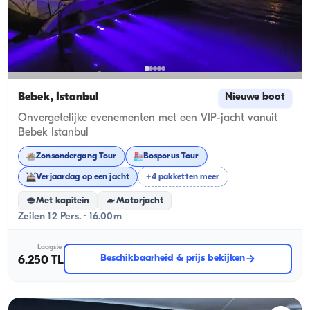
Bebek, İstanbul
Nieuwe boot
Onvergetelijke evenementen met een VIP-jacht vanuit
Bebek Istanbul
Zonsondergang Tour
Bosporus Tour
Verjaardag op een jacht
+4 pakketten meer
Met kapitein
Motorjacht
Zeilen 12 Pers. · 16.00m
Laagste
Beschikbaarheid & prijs bekijken
6.250 TL