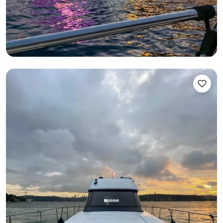
Zeilen 25 Pers. · 19.00m
Laagste
Beschikbaarheid & prijs bekijken
7.500 TL
Bebek, İstanbul
Nieuwe boot