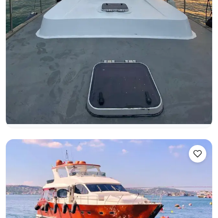
Bebek: 14m Luxe Jacht voor 12 Personen – Jouw Unieke
Zeeavontuur
Eilanden Zwemtour
Zonsondergang Cruise
Bosporustour
+5 pakketten meer
Motorjacht
Zeilen 12 Pers. · 14.00m
Laagste
Beschikbaarheid & prijs bekijken
4.375 TL