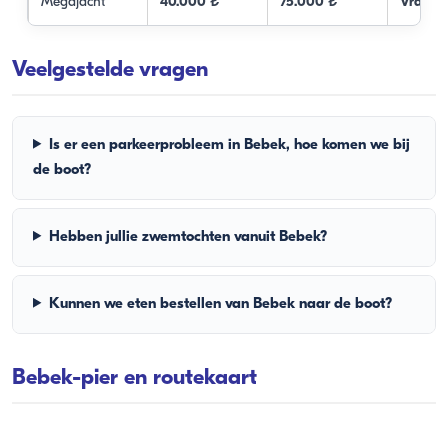
Megajacht
40.000 ₺
75.000 ₺
Vraag h
Veelgestelde vragen
Is er een parkeerprobleem in Bebek, hoe komen we bij
de boot?
Hebben jullie zwemtochten vanuit Bebek?
Kunnen we eten bestellen van Bebek naar de boot?
Bebek-pier en routekaart