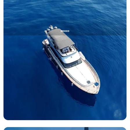
Bebek, İstanbul
Nieuwe boot
Luxe Motorjacht van 20 meter vertrek Bebek voor
Zwemtour naar de Eilanden, Zonsondergangtour,
Bosporus Tour & Privé-evenementen!
Zonsondergangtour
Bosporus Tour
Huwelijksaanzoek op een Jacht
+5 pakketten meer
Motorjacht
Zeilen 20 Pers. · 20.00m
Laagste
Beschikbaarheid & prijs bekijken
6.250 TL