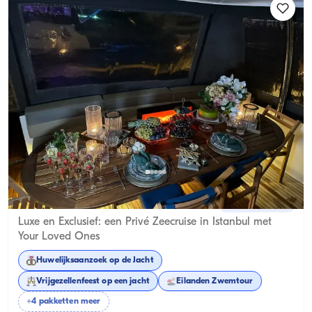
Bebek, İstanbul
Nieuwe boot
Luxe en Exclusief: een Privé Zeecruise in Istanbul met
Your Loved Ones
Huwelijksaanzoek op de Jacht
Vrijgezellenfeest op een jacht
Eilanden Zwemtour
+4 pakketten meer