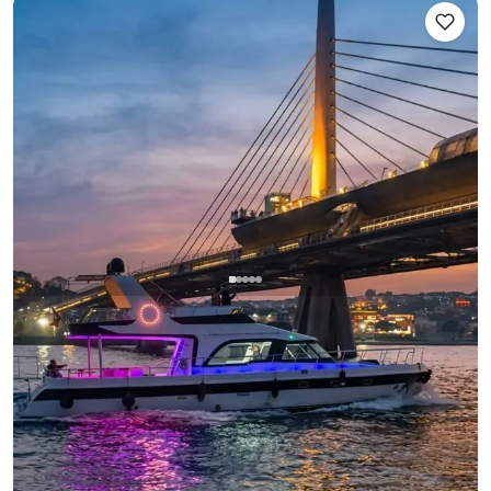
Bebek, İstanbul
Nieuwe boot
Ga mee op een onvergetelijke zeetocht voor 25
personen over de Istanbulse Bosporus met een 19 meter
lange luxe jacht vertrekkend vanuit Bebek!
Eilanden Zwemtour
Zonsondergang Cruise
Bosporustour
+5 pakketten meer
Motorjacht