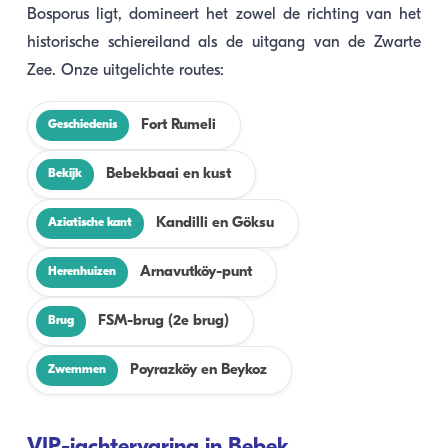
Bosporus ligt, domineert het zowel de richting van het
historische schiereiland als de uitgang van de Zwarte
Zee. Onze uitgelichte routes:
Fort Rumeli
Geschiedenis
Bebekbaai en kust
Bekijk
Kandilli en Göksu
Aziatische kant
Arnavutköy-punt
Herenhuizen
FSM-brug (2e brug)
Brug
Poyrazköy en Beykoz
Zwemmen
VIP-jachtervaring in Bebek