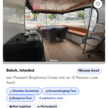
Bebek, İstanbul
Nieuwe boot
een Pleasant Bosphorus Cruise met an 12-Persoon Luxe
Yacht
Eilanden Zwemtour
Zonsondergang Tour
Bosporus Tour
+4 pakketten meer
Met kapitein
Motorjacht