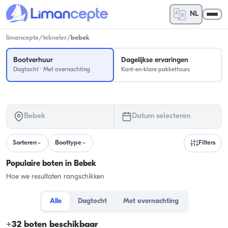
NL
limancepte
/
tekneler
/
bebek
Bootverhuur
Dagelijkse ervaringen
Dagtocht · Met overnachting
Kant-en-klare pakkettours
Bebek
Datum selecteren
Sorteren
Boottype
Filters
Populaire boten in Bebek
Hoe we resultaten rangschikken
Alle
Dagtocht
Met overnachting
+
32
boten beschikbaar