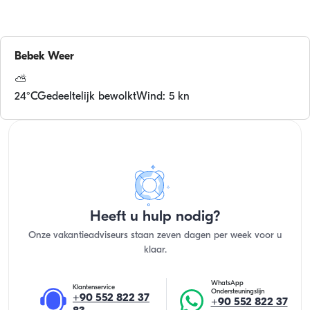
Bebek
Weer
⛅
24
°C
Gedeeltelijk bewolkt
Wind: 5 kn
Heeft u hulp nodig?
Onze vakantieadviseurs staan zeven dagen per week voor u
klaar.
WhatsApp
Klantenservice
Ondersteuningslijn
+90 552 822 37
+90 552 822 37