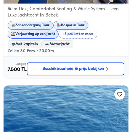
Bebek, İstanbul
Nieuwe boot
Ruim Dek, Comfortabel Seating & Music System – een
Luxe Jachttocht in Bebek
Zonsondergang Tour
Bosporus Tour
Verjaardag op een jacht
+5 pakketten meer
Met kapitein
Motorjacht
Zeilen 30 Pers. · 20.00m
Laagste
Beschikbaarheid & prijs bekijken
7.500 TL