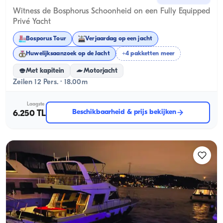
Witness de Bosphorus Schoonheid on een Fully Equipped
Privé Yacht
Bosporus Tour
Verjaardag op een jacht
Huwelijksaanzoek op de Jacht
+4 pakketten meer
Met kapitein
Motorjacht
Zeilen 12 Pers. · 18.00m
Laagste
Beschikbaarheid & prijs bekijken
6.250 TL