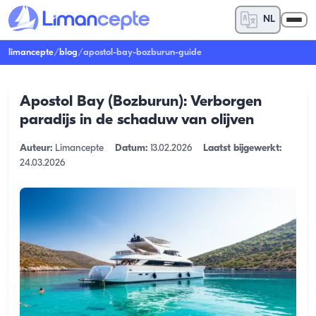
NL
limancepte
/
blog
/
apostol-bay-bozburun-guide
Apostol Bay (Bozburun): Verborgen
paradijs in de schaduw van olijven
Auteur:
Limancepte
Datum:
13.02.2026
Laatst bijgewerkt:
24.03.2026