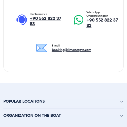
WhatsApp
Klantenservice
Ondersteuningslijn
+90 552 822 37
+90 552 822 37
83
83
E-mail
booking@limancepte.com
POPULAR LOCATIONS
Jachtverhuur Antalya
ORGANIZATION ON THE BOAT
Jachtverhuur Alanya
Jachtverhuur Kemer