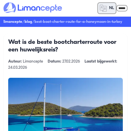
NL
limancepte
/
blog
/
best-boat-charter-route-for-a-honeymoon-in-turkey
Wat is de beste bootcharterroute voor
een huwelijksreis?
Auteur:
Limancepte
Datum:
27.02.2026
Laatst bijgewerkt:
24.03.2026