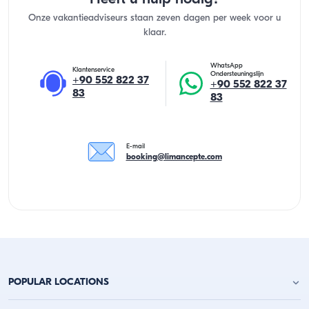
Onze vakantieadviseurs staan zeven dagen per week voor u
klaar.
WhatsApp
Klantenservice
Ondersteuningslijn
+90 552 822 37
+90 552 822 37
83
83
E-mail
booking@limancepte.com
POPULAR LOCATIONS