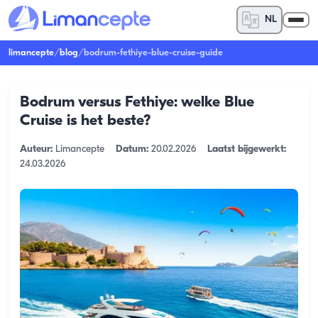
NL
limancepte
/
blog
/
bodrum-fethiye-blue-cruise-guide
Bodrum versus Fethiye: welke Blue
Cruise is het beste?
Auteur:
Limancepte
Datum:
20.02.2026
Laatst bijgewerkt:
24.03.2026