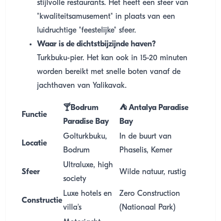
stijlvolle restaurants. Het heeft een sfeer van
"kwaliteitsamusement" in plaats van een
luidruchtige "feestelijke" sfeer.
Waar is de dichtstbijzijnde haven?
Turkbuku-pier. Het kan ook in 15-20 minuten
worden bereikt met snelle boten vanaf de
jachthaven van Yalikavak.
🍸Bodrum
⛺ Antalya Paradise
Functie
Paradise Bay
Bay
Golturkbuku,
In de buurt van
Locatie
Bodrum
Phaselis, Kemer
Ultraluxe, high
Sfeer
Wilde natuur, rustig
society
Luxe hotels en
Zero Construction
Constructie
villa's
(Nationaal Park)