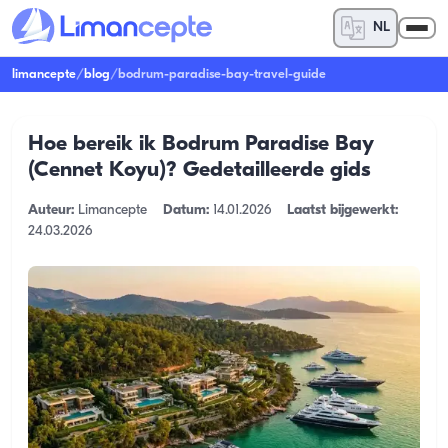
NL
limancepte
/
blog
/
bodrum-paradise-bay-travel-guide
Hoe bereik ik Bodrum Paradise Bay
(Cennet Koyu)? Gedetailleerde gids
Auteur:
Limancepte
Datum:
14.01.2026
Laatst bijgewerkt:
24.03.2026