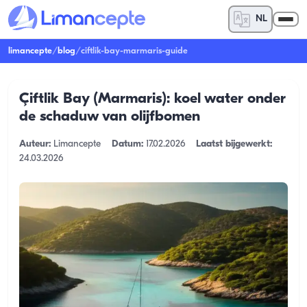
NL
limancepte
/
blog
/
ciftlik-bay-marmaris-guide
Çiftlik Bay (Marmaris): koel water onder
de schaduw van olijfbomen
Auteur:
Limancepte
Datum:
17.02.2026
Laatst bijgewerkt:
24.03.2026