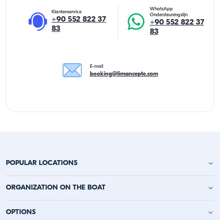
WhatsApp
Klantenservice
Ondersteuningslijn
+90 552 822 37
+90 552 822 37
83
83
E-mail
booking@limancepte.com
POPULAR LOCATIONS
Jachtverhuur Antalya
ORGANIZATION ON THE BOAT
Jachtverhuur Alanya
Jachtverhuur Kemer
Verjaardagsfeest op het jacht
OPTIONS
Jachtverhuur Kaş
Vrijgezellenfeest op een boot