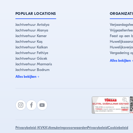
POPULAR LOCATIONS
ORGANIZAT
Jachtverhuur Antalya
Verjaardagsfee
Jachtverhuur Alanya
Vrijgezellenfe
Jachtverhuur Kemer
Feest op een 
Jachtverhuur Kaş
Huwelijksaanz
Jachtverhuur Kalkan
Huwelijksverj
Jachtverhuur Fethiye
Vergadering o
Jachtverhuur Göcek
Alles bekijken
Jachtverhuur Marmaris
Jachtverhuur Bodrum
Jachtverhuur Çeşme
Alles bekijken
+
Jachtverhuur Kuşadası
İstanbul Jachtverhuur
Jachtverhuur Bebek
Jachtverhuur Eminönü
Privacybeleid (KVKK)
Annuleringsvoorwaarden
Privacybeleid
Cookiebeleid