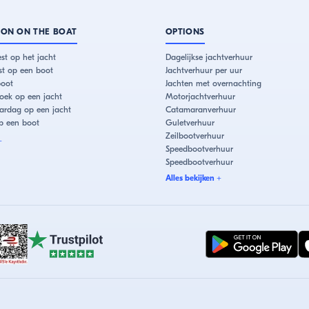
ION ON THE BOAT
OPTIONS
st op het jacht
Dagelijkse jachtverhuur
est op een boot
Jachtverhuur per uur
boot
Jachten met overnachting
oek op een jacht
Motorjachtverhuur
aardag op een jacht
Catamaranverhuur
p een boot
Guletverhuur
Zeilbootverhuur
+
Speedbootverhuur
Speedbootverhuur
Alles bekijken
+