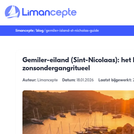
limancepte
/
blog
/
gemiler-island-st-nicholas-guide
Gemiler-eiland (Sint-Nicolaas): het
zonsondergangritueel
Auteur:
Limancepte
Datum:
18.01.2026
Laatst bijgewerkt: