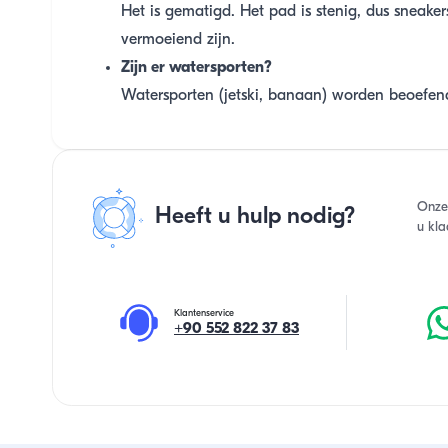
Het is gematigd. Het pad is stenig, dus sneak
vermoeiend zijn.
Zijn er watersporten?
Watersporten (jetski, banaan) worden beoefend
Onze
Heeft u hulp nodig?
u kla
Klantenservice
+90 552 822 37 83