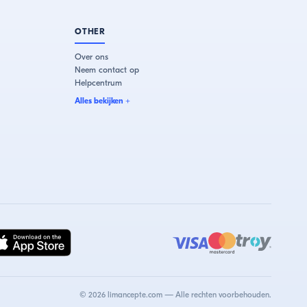
OTHER
Over ons
Neem contact op
Helpcentrum
Alles bekijken
+
©
2026
limancepte.com —
Alle rechten voorbehouden.