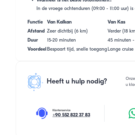
Wanneer is het beste fotomoment?
In de vroege ochtenduren (09:00 - 11:00 uur) is
Functie
Van Kalkan
Van Kas
Afstand
Zeer dichtbij (6 km)
Verder (18 km
Duur
15-20 minuten
45 minuten - 
Voordeel
Bespaart tijd, snelle toegang
Lange cruise
Onze
Heeft u hulp nodig?
u kla
Klantenservice
+90 552 822 37 83