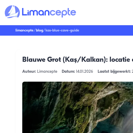
limancepte
/
blog
/
kas-blue-cave-guide
Blauwe Grot (Kaş/Kalkan): locatie 
Auteur:
Limancepte
Datum:
14.01.2026
Laatst bijgewerkt: