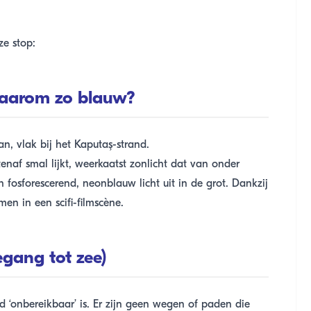
ze stop:
waarom zo blauw?
n, vlak bij het Kaputaş-strand.
af smal lijkt, weerkaatst zonlicht dat van onder
 fosforescerend, neonblauw licht uit in de grot. Dankzij
en in een scifi-filmscène.
egang tot zee)
 ‘onbereikbaar’ is. Er zijn geen wegen of paden die