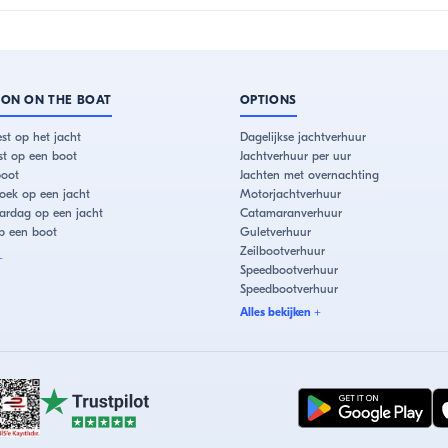
ION ON THE BOAT
OPTIONS
st op het jacht
Dagelijkse jachtverhuur
est op een boot
Jachtverhuur per uur
boot
Jachten met overnachting
oek op een jacht
Motorjachtverhuur
aardag op een jacht
Catamaranverhuur
p een boot
Guletverhuur
Zeilbootverhuur
+
Speedbootverhuur
Speedbootverhuur
Alles bekijken
+