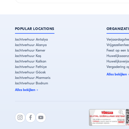
POPULAR LOCATIONS
ORGANIZAT
Jachtverhuur Antalya
Verjaardagsfee
Jachtverhuur Alanya
Vrijgezellenfe
Jachtverhuur Kemer
Feest op een 
Jachtverhuur Kaş
Huwelijksaanz
Jachtverhuur Kalkan
Huwelijksverj
Jachtverhuur Fethiye
Vergadering o
Jachtverhuur Göcek
Alles bekijken
Jachtverhuur Marmaris
Jachtverhuur Bodrum
Jachtverhuur Çeşme
Alles bekijken
+
Jachtverhuur Kuşadası
İstanbul Jachtverhuur
Jachtverhuur Bebek
Jachtverhuur Eminönü