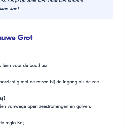
iz. Als je op zoek bent naar een enorme
lkan-kant.
lauwe Grot
 alleen voor de boothuur.
orzichtig met de rotsen bij de ingang als de zee
aş?
raden vanwege open zeestromingen en golven.
de regio Kaş.