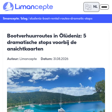
NL
limancepte
/
blog
/
oludeniz-boat-rental-routes-dramatic-stops
Bootverhuurroutes in Ölüdeniz: 5
dramatische stops voorbij de
ansichtkaarten
Auteur:
Limancepte
Datum:
31.08.2026