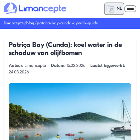
NL
limancepte
/
blog
/
patrica-bay-cunda-ayvalik-guide
Patriça Bay (Cunda): koel water in de
schaduw van olijfbomen
Auteur:
Limancepte
Datum:
15.02.2026
Laatst bijgewerkt:
24.03.2026