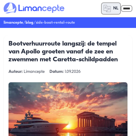
NL
limancepte
/
blog
/
side-boat-rental-route
Bootverhuurroute langszij: de tempel
van Apollo groeten vanaf de zee en
zwemmen met Caretta-schildpadden
Auteur:
Limancepte
Datum:
1.09.2026