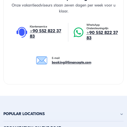
Onze vakantieadviseurs staan zeven dagen per week voor u
klaar.
WhatsApp
Klantenservice
Ondersteuningslijn
+90 552 822 37
+90 552 822 37
83
83
E-mail
booking@limancepte.com
POPULAR LOCATIONS
Jachtverhuur Antalya