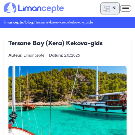
NL
limancepte
/
blog
/
tersane-koyu-xera-kekova-guide
Tersane Bay (Xera) Kekova-gids
Auteur:
Limancepte
Datum:
2.07.2026