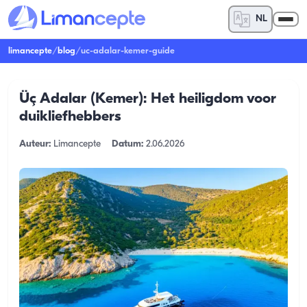
NL
limancepte
/
blog
/
uc-adalar-kemer-guide
Üç Adalar (Kemer): Het heiligdom voor
duikliefhebbers
Auteur:
Limancepte
Datum:
2.06.2026