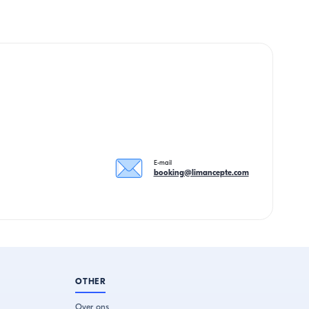
E-mail
booking@limancepte.com
OTHER
Over ons