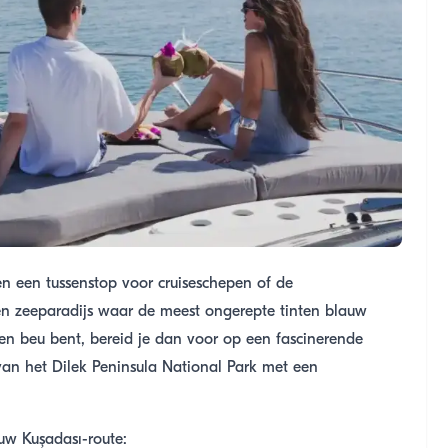
een een tussenstop voor cruiseschepen of de
een zeeparadijs waar de meest ongerepte tinten blauw
en beu bent, bereid je dan voor op een fascinerende
n van het Dilek Peninsula National Park met een
uw Kuşadası-route: