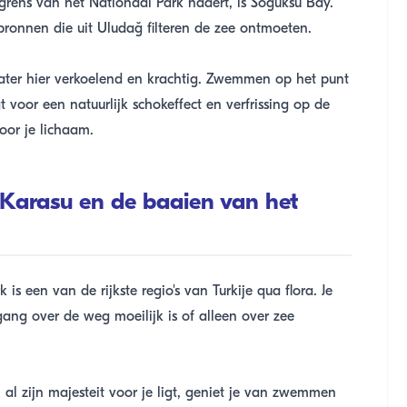
 grens van het Nationaal Park nadert, is Soguksu Bay.
ronnen die uit Uludağ filteren de zee ontmoeten.
ater hier verkoelend en krachtig. Zwemmen op het punt
voor een natuurlijk schokeffect en verfrissing op de
oor je lichaam.
Karasu en de baaien van het
s een van de rijkste regio's van Turkije qua flora. Je
ang over de weg moeilijk is of alleen over zee
 al zijn majesteit voor je ligt, geniet je van zwemmen