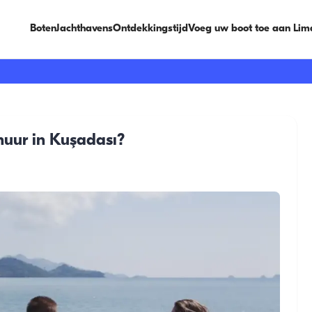
Boten
Jachthavens
Ontdekkingstijd
Voeg uw boot toe aan Lim
huur in Kuşadası?