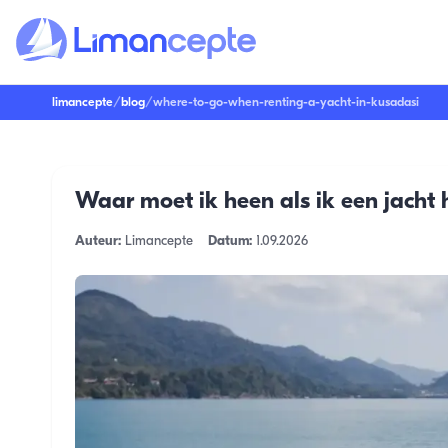
limancepte
/
blog
/
where-to-go-when-renting-a-yacht-in-kusadasi
Waar moet ik heen als ik een jacht 
Auteur:
Limancepte
Datum:
1.09.2026