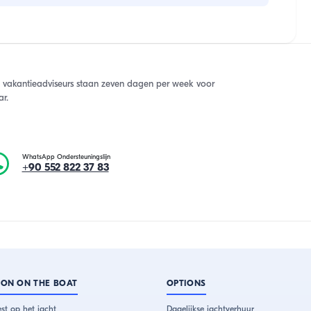
 vakantieadviseurs staan zeven dagen per week voor
ar.
WhatsApp Ondersteuningslijn
+90 552 822 37 83
ION ON THE BOAT
OPTIONS
st op het jacht
Dagelijkse jachtverhuur