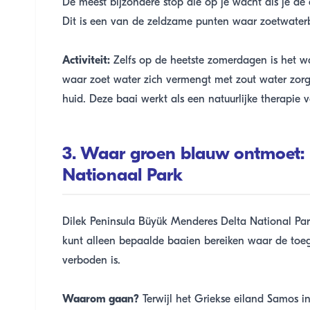
De meest bijzondere stop die op je wacht als je de
Dit is een van de zeldzame punten waar zoetwaterb
Activiteit:
Zelfs op de heetste zomerdagen is het w
waar zoet water zich vermengt met zout water zorgt 
huid. Deze baai werkt als een natuurlijke therapie v
3. Waar groen blauw ontmoet: 
Nationaal Park
Dilek Peninsula Büyük Menderes Delta National Park i
kunt alleen bepaalde baaien bereiken waar de toeg
verboden is.
Waarom gaan?
Terwijl het Griekse eiland Samos in