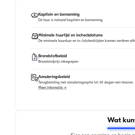
Kapitein en bemanning
De huur is inclusief kapitein en bemanning.
Minimale huurtijd en incheckdatums
De minimale huurduur en in-/uitchecktijden kunnen variëren afh
Brandstofbeleid
Brandstofprijs inbegrepen
Annuleringsbeleid
Terugbetaling met annuleringsoptie tot 30 dagen van tevoren.
Meer informatie →
Wat kunt