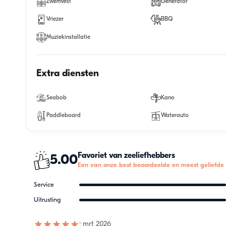
Zwemvest
Generator
Vriezer
BBQ
Muziekinstallatie
Extra diensten
Seabob
Kano
Paddleboard
Waterauto
Favoriet van zeeliefhebbers
5.00
Een van onze best beoordeelde en meest geliefde 
Service
Uitrusting
·
mrt 2026