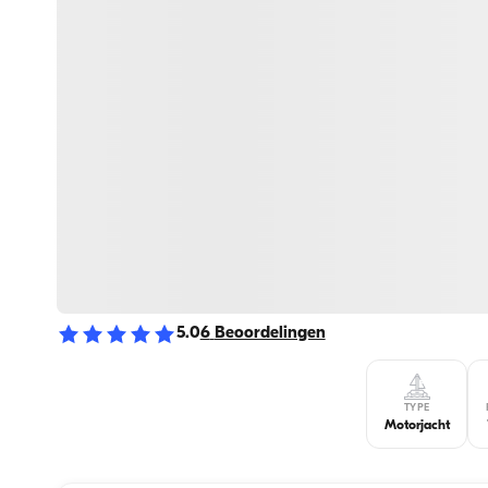
5.0
6
Beoordelingen
TYPE
Motorjacht