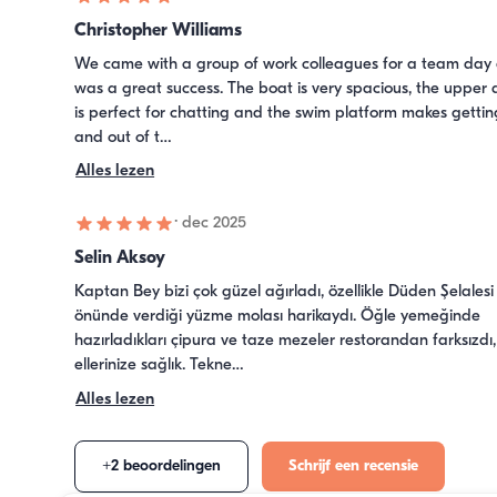
Christopher Williams
We came with a group of work colleagues for a team day a
was a great success. The boat is very spacious, the upper 
is perfect for chatting and the swim platform makes getting
and out of t…
Alles lezen
·
dec 2025
Selin Aksoy
Kaptan Bey bizi çok güzel ağırladı, özellikle Düden Şelalesi 
önünde verdiği yüzme molası harikaydı. Öğle yemeğinde 
hazırladıkları çipura ve taze mezeler restorandan farksızdı, 
ellerinize sağlık. Tekne…
Alles lezen
+2 beoordelingen
Schrijf een recensie