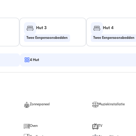
Hut 3
Hut 4
Twee Eenpersoonsbedden
Twee Eenpersoonsbedden
4
Hut
Zonnepaneel
Muziekinstallatie
Oven
TV