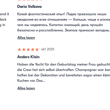
Daria Volkova
nd it 
Какой фантастический опыт! Лодка превзошла наши 
deck 
ожидания во всех отношениях — больше, чище и роско
 in 
чем мы надеялись. Капитан знающий, день прошёл 
безопасно и расслабленно. Экипаж приносил холодны
Alles lezen
·
okt 2025
Anders Klein
Haben die Yacht für den Geburtstag meiner Frau gebucht
die Crew hat sich selbst übertroffen. Champagner war berei
halfen bei der Dekoration und bereiteten sogar einen klein
Kuchen vor. Das…
Alles lezen