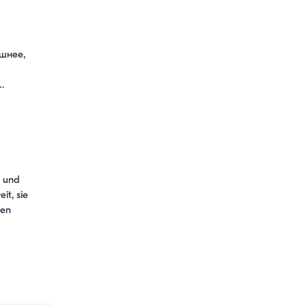
шнее, 
…
 und 
t, sie 
en 