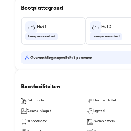
Bootplattegrond
Hut 1
Hut 2
Tweepersoonsbed
Tweepersoonsbed
Overnachtingscapaciteit: 8 personen
Bootfaciliteiten
Dek douche
Elektrisch toilet
Douche in kajuit
Ligstoel
Bijbootmotor
Zwemplatform