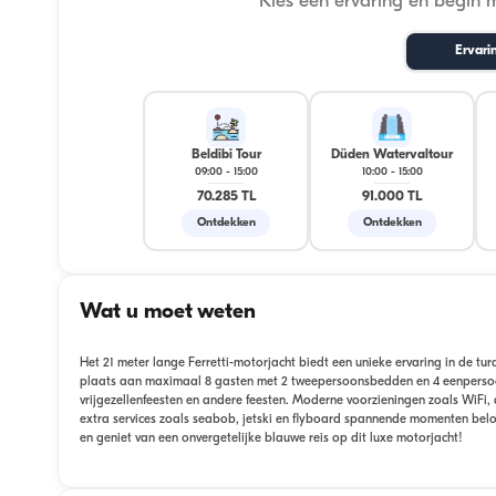
Kies een ervaring en begin 
Ervari
Beldibi Tour
Düden Watervaltour
09:00
-
15:00
10:00
-
15:00
70.285 TL
91.000 TL
Ontdekken
Ontdekken
Wat u moet weten
Het 21 meter lange Ferretti-motorjacht biedt een unieke ervaring in de tu
plaats aan maximaal 8 gasten met 2 tweepersoonsbedden en 4 eenpersoon
vrijgezellenfeesten en andere feesten. Moderne voorzieningen zoals WiFi, a
extra services zoals seabob, jetski en flyboard spannende momenten belo
en geniet van een onvergetelijke blauwe reis op dit luxe motorjacht!