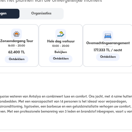
met het plannen van uw onvergetelijke moment
ngen
Organisaties
Zonsondergang Tour
Hele dag verhuur
Overnachtingsarrangement
16:00
-
20:00
10:00
-
20:00
177.333 TL
/
nacht
62.400 TL
Bekijken
Ontdekken
Ontdekken
Ontdekken
rquoise wateren van Antalya en combineert luxe en comfort. Ons jacht, met 4 ruime hutten
sbedden. Met een vaarcapaciteit van 14 personen is het ideaal voor verjaardagen,
irconditioning, ligstoelen, een barbecue en een geluidsinstallatie verhogen uw comfort, 
ven. Met een professionele bemanning van 3 leden en brandstof inbegrepen, vaart u van