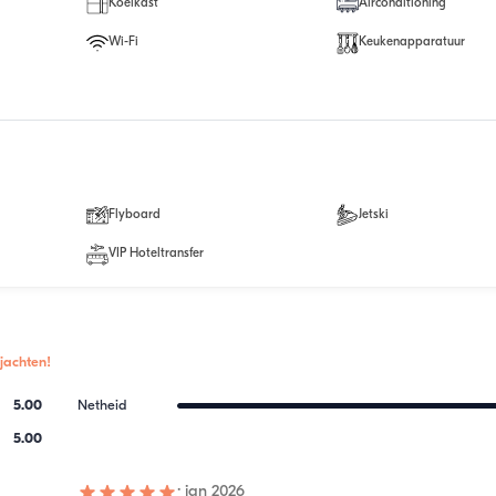
Koelkast
Airconditioning
Wi-Fi
Keukenapparatuur
Flyboard
Jetski
VIP Hoteltransfer
jachten!
5.00
Netheid
5.00
·
jan 2026