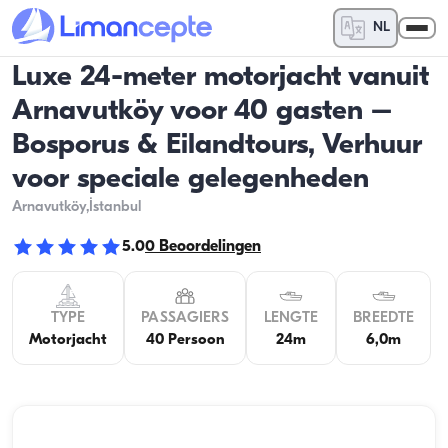
NL
Luxe 24-meter motorjacht vanuit
Arnavutköy voor 40 gasten –
Bosporus & Eilandtours, Verhuur
voor speciale gelegenheden
Arnavutköy
,İstanbul
5.0
0
Beoordelingen
TYPE
PASSAGIERS
LENGTE
BREEDTE
Motorjacht
40 Persoon
24m
6,0m