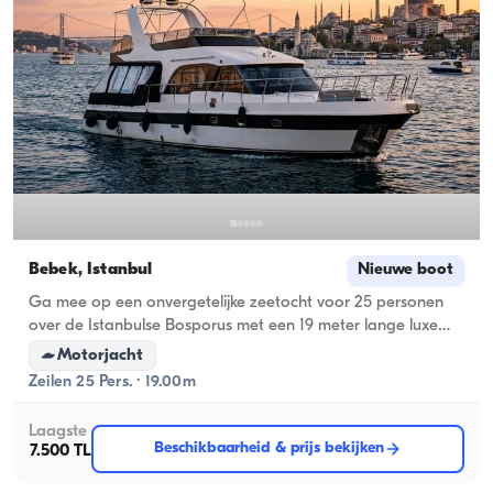
Bebek, İstanbul
Nieuwe boot
Ga mee op een onvergetelijke zeetocht voor 25 personen
over de Istanbulse Bosporus met een 19 meter lange luxe
jacht vertrekkend vanuit Bebek!
Motorjacht
Zeilen 25 Pers. · 19.00m
Laagste
Beschikbaarheid & prijs bekijken
7.500 TL