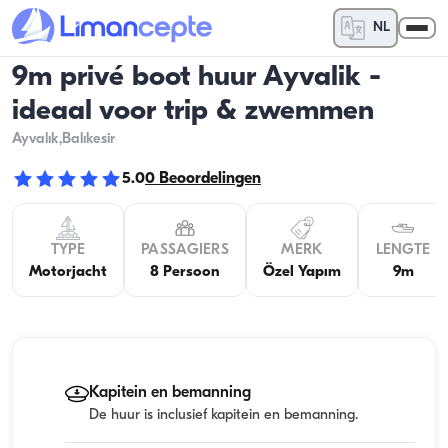
NL
9m privé boot huur Ayvalik -
ideaal voor trip & zwemmen
Ayvalık
,Balıkesir
5.0
0
Beoordelingen
TYPE
PASSAGIERS
MERK
LENGTE
Motorjacht
8 Persoon
Özel Yapım
9m
Kapitein en bemanning
De huur is inclusief kapitein en bemanning.