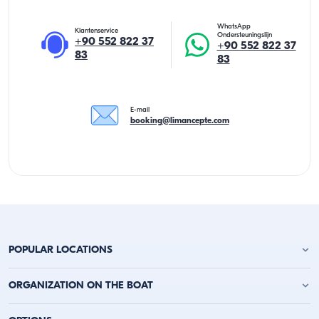
WhatsApp
Klantenservice
Ondersteuningslijn
+90 552 822 37
+90 552 822 37
83
83
E-mail
booking@limancepte.com
POPULAR LOCATIONS
Jachtverhuur Antalya
ORGANIZATION ON THE BOAT
Jachtverhuur Alanya
Jachtverhuur Kemer
Verjaardagsfeest op het jacht