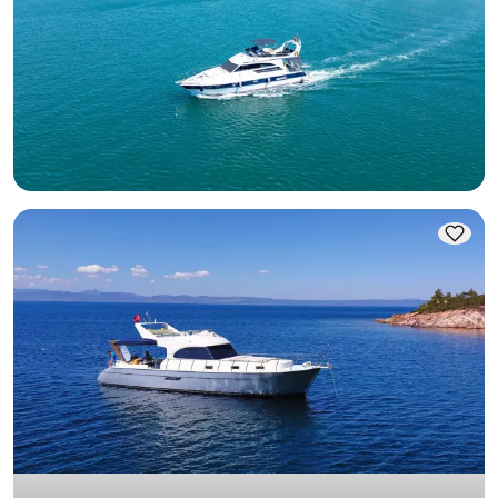
Luxe jacht Ayvalık 16m: perfect voor zwemmen en feesten
Met kapitein
Motorjacht
Zeilen 12 Pers. · 16.00m
Laagste
Beschikbaarheid & prijs bekijken
33.600 TL