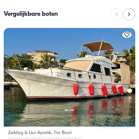
vaartcapaciteit het maximum aantal passagiers 
Vergelijkbare boten
tijdens dagtochten is. Bij overnachtingen geldt de 
overnachtingscapaciteit; bij daghuren geldt de 
vaartcapaciteit.
Ayvalık, Balıkesir
Nieuwe boot
Zeildag & Uur Ayvalık, 11m Boot