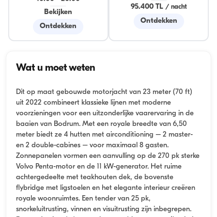
95.400 TL
/
nacht
Bekijken
Ontdekken
Ontdekken
Wat u moet weten
Dit op maat gebouwde motorjacht van 23 meter (70 ft)
uit 2022 combineert klassieke lijnen met moderne
voorzieningen voor een uitzonderlijke vaarervaring in de
baaien van Bodrum. Met een royale breedte van 6,50
meter biedt ze 4 hutten met airconditioning – 2 master-
en 2 double-cabines – voor maximaal 8 gasten.
Zonnepanelen vormen een aanvulling op de 270 pk sterke
Volvo Penta-motor en de 11 kW-generator. Het ruime
achtergedeelte met teakhouten dek, de bovenste
flybridge met ligstoelen en het elegante interieur creëren
royale woonruimtes. Een tender van 25 pk,
snorkeluitrusting, vinnen en visuitrusting zijn inbegrepen.