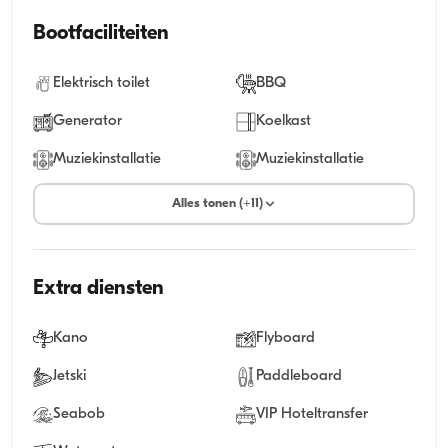
Bootfaciliteiten
Elektrisch toilet
BBQ
Generator
Koelkast
Muziekinstallatie
Muziekinstallatie
Alles tonen (+11)
Extra diensten
Kano
Flyboard
Jetski
Paddleboard
Seabob
VIP Hoteltransfer