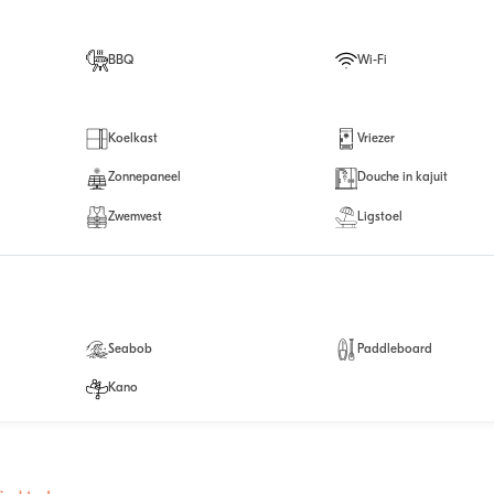
BBQ
Wi-Fi
Koelkast
Vriezer
Zonnepaneel
Douche in kajuit
Zwemvest
Ligstoel
Seabob
Paddleboard
Kano