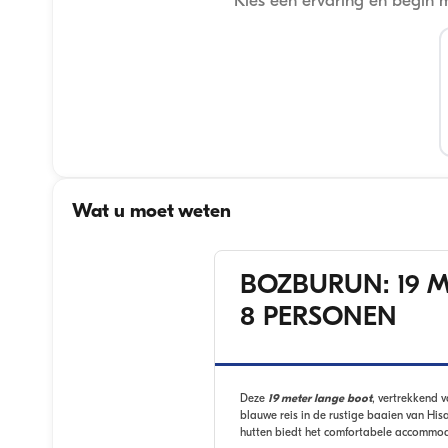
Kies een ervaring en begin 
Wat u moet weten
BOZBURUN: 19 M
8 PERSONEN
Deze
19 meter lange boot
, vertrekkend 
blauwe reis in de rustige baaien van Hi
hutten biedt het comfortabele accommo