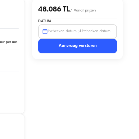
48.086 TL
/
Vanaf prijzen
DATUM
→
Inchecken datum
Uitchecken datum
uur per uur.
Aanvraag versturen