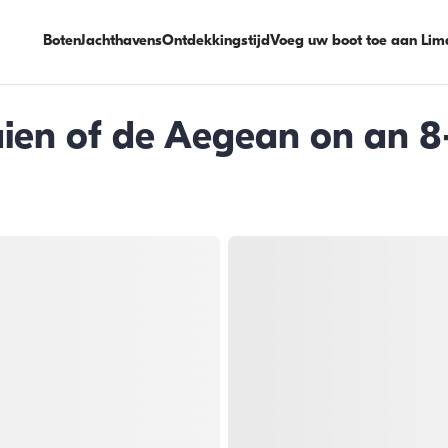
Boten
Jachthavens
Ontdekkingstijd
Voeg uw boot toe aan Lim
aien of de Aegean on an 8