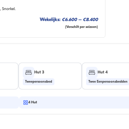
 Snorkel.
Wekelijks:
€6.600 – €8.400
(Verschilt per seizoen)
Hut 3
Hut 4
Tweepersoonsbed
Twee Eenpersoonsbedden
4
Hut