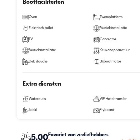
Bootfaciliteiten
Oven
Zwemplatform
Elektrisch toilet
Muziekinstallatie
TV
Generator
Muziekinstallatie
Keukenapparatuur
Dek douche
Bijbootmotor
Extra diensten
Waterauto
VIP Hoteltransfer
Jetski
Flyboard
Favoriet van zeeliefhebbers
5.00