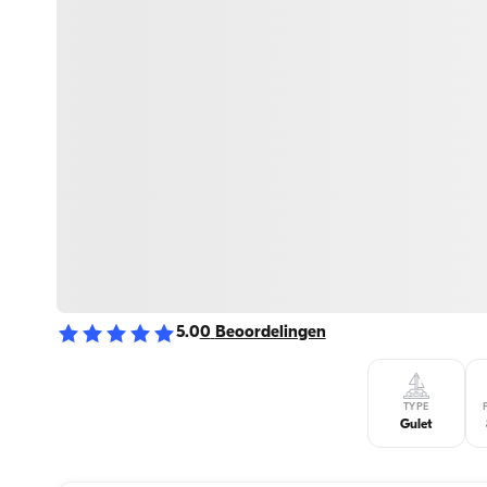
5.0
0
Beoordelingen
TYPE
Gulet