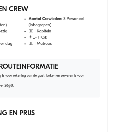
EN CREW
Aantal Crewleden:
3 Personeel
ten)
(Inbegrepen)
ezig
👨‍✈️ 1 Kapitein
👨‍🍳 1 Kok
per dag
🧑‍✈️ 1 Matroos
 ROUTEINFORMATIE
g is voor rekening van de gast; koken en serveren is voor
ye, Söğüt.
G EN PRIJS