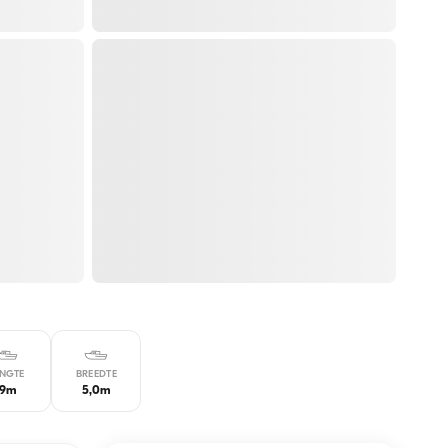
ENGTE
BREEDTE
19m
5,0m