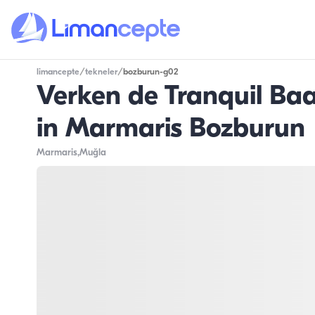
limancepte
/
tekneler
/
bozburun-g02
Verken de Tranquil Ba
in Marmaris Bozburun
Marmaris
,Muğla