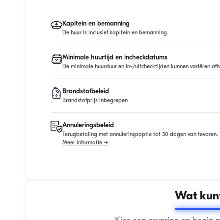
Kapitein en bemanning
De huur is inclusief kapitein en bemanning.
Minimale huurtijd en incheckdatums
De minimale huurduur en in-/uitchecktijden kunnen variëren afh
Brandstofbeleid
Brandstofprijs inbegrepen
Annuleringsbeleid
Terugbetaling met annuleringsoptie tot 30 dagen van tevoren.
Meer informatie →
Wat kunt