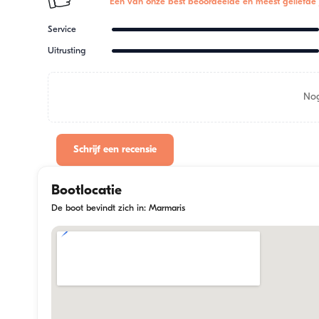
Een van onze best beoordeelde en meest geliefde 
Service
Uitrusting
Nog
Schrijf een recensie
Bootlocatie
De boot bevindt zich in: Marmaris