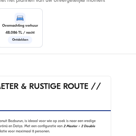
met het plannen van uw onvergetelijke moment
Overnachting verhuur
48.086 TL
/
nacht
Ontdekken
ETER & RUSTIGE ROUTE //
vanuit Bozburun, is ideaal voor wie op zoek is naar een vredige
sarönü en Datça. Met een configuratie van
2 Master + 2 Double
datie voor maximaal 8 personen.