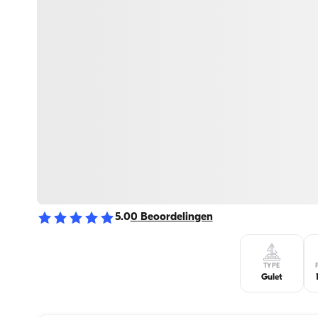
5.0
0
Beoordelingen
TYPE
Gulet