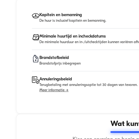
Kapitein en bemanning
De huur is inclusief kapitein en bemanning.
Minimale huurtijd en incheckdatums
De minimale huurduur en in-/uitchecktijden kunnen variëren afh
Brandstofbeleid
Brandstofprijs inbegrepen
Annuleringsbeleid
Terugbetaling met annuleringsoptie tot 30 dagen van tevoren.
Meer informatie →
Wat kunt