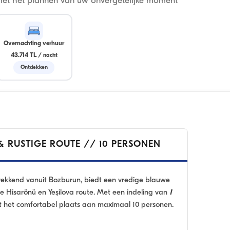
met het plannen van uw onvergetelijke moment
Overnachting verhuur
43.714 TL
/
nacht
Ontdekken
& RUSTIGE ROUTE // 10 PERSONEN
trekkend vanuit Bozburun, biedt een vredige blauwe
de Hisarönü en Yeşilova route. Met een indeling van
1
t het comfortabel plaats aan maximaal 10 personen.