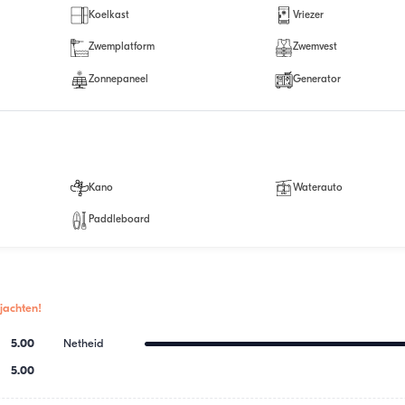
Koelkast
Vriezer
Zwemplatform
Zwemvest
Zonnepaneel
Generator
Kano
Waterauto
Paddleboard
jachten!
5.00
Netheid
5.00