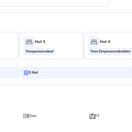
Hut 3
Hut 4
Tweepersoonsbed
Twee Eenpersoonsbedden
5
Hut
Oven
TV