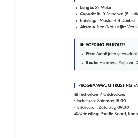
Lengte:
22 Meter
Capaciteit:
10 Personen (5 Hutt
Indeling:
1 Master + 4 Double
Airco:
❌ Nee (Natuurlijke Ventila
🍽️ VOEDING EN ROUTE
Eten:
Maaltijden (eten/drink
Route:
Hisarönü, Yeşilova, D
PROGRAMMA, UITRUSTING EN 
📅 Inchecken / Uitchecken:
• Inchecken:
Zaterdag
15:00
• Uitchecken:
Zaterdag
09:00
🌊 Uitrusting:
Paddle Board, Kano (