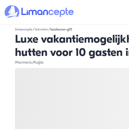
limancepte
/
tekneler
/
bozburun-g10
Luxe vakantiemogelijk
hutten voor 10 gasten 
Marmaris
,Muğla