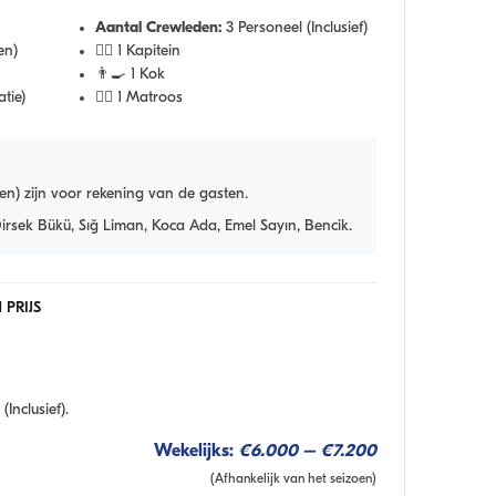
Aantal Crewleden:
3 Personeel (Inclusief)
en)
👨‍✈️ 1 Kapitein
👨‍🍳 1 Kok
tie)
🧑‍✈️ 1 Matroos
en) zijn voor rekening van de gasten.
irsek Bükü, Sığ Liman, Koca Ada, Emel Sayın, Bencik.
PRIJS
Inclusief).
Wekelijks:
€6.000 – €7.200
(Afhankelijk van het seizoen)