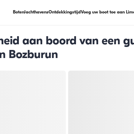
Boten
Jachthavens
Ontdekkingstijd
Voeg uw boot toe aan Lim
heid aan boord van een gu
in Bozburun