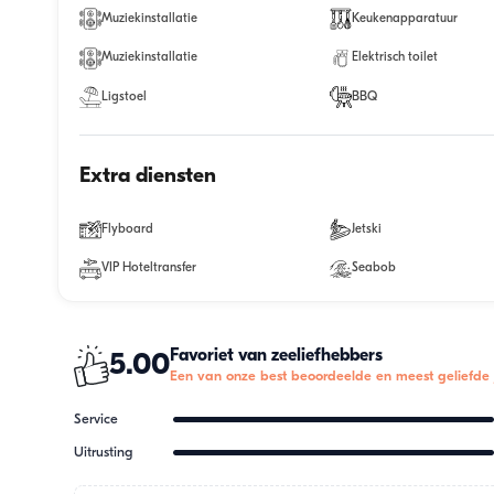
Muziekinstallatie
Keukenapparatuur
Muziekinstallatie
Elektrisch toilet
Ligstoel
BBQ
Extra diensten
Flyboard
Jetski
VIP Hoteltransfer
Seabob
Favoriet van zeeliefhebbers
5.00
Een van onze best beoordeelde en meest geliefde 
Service
Uitrusting