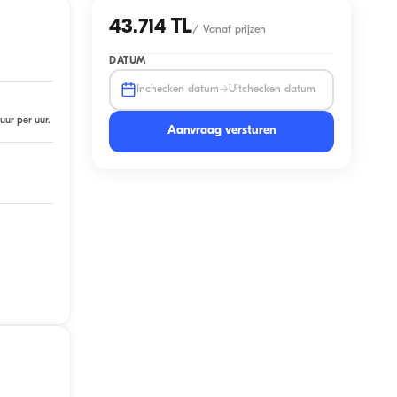
43.714 TL
/
Vanaf prijzen
DATUM
→
Inchecken datum
Uitchecken datum
uur per uur.
Aanvraag versturen