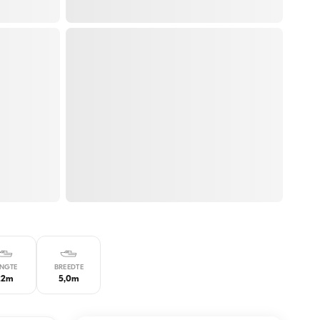
ENGTE
BREEDTE
22m
5,0m