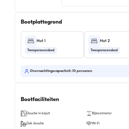
Bootplattegrond
Hut 1
Hut 2
Tweepersoonsbed
Tweepersoonsbed
Overnachtingscapaciteit: 10 personen
Bootfaciliteiten
Douche in kajuit
Bijbootmotor
Dek douche
Wi-Fi