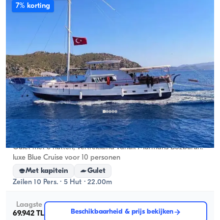
7% korting
Marmaris, Muğla
Nieuwe boot
Gulet met 5 hutten, vertrekkend vanuit Marmaris Bozburun:
luxe Blue Cruise voor 10 personen
Met kapitein
Gulet
Zeilen 10 Pers. · 5 Hut · 22.00m
Laagste
Beschikbaarheid & prijs bekijken
69.942 TL