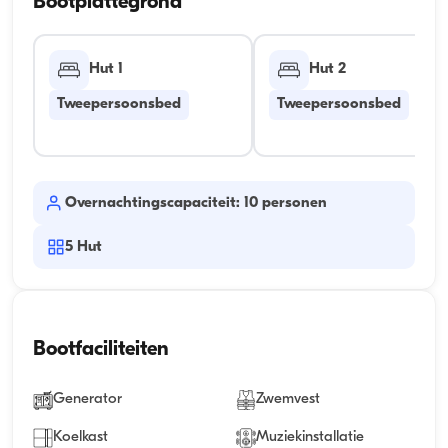
Bootplattegrond
Hut 1
Hut 2
Tweepersoonsbed
Tweepersoonsbed
Overnachtingscapaciteit: 10 personen
5
Hut
Bootfaciliteiten
Generator
Zwemvest
Koelkast
Muziekinstallatie