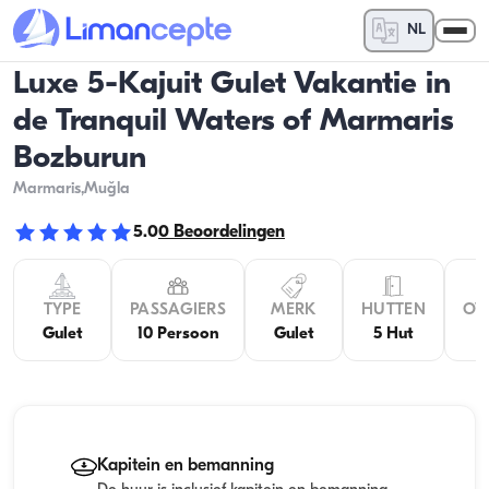
NL
Luxe 5-Kajuit Gulet Vakantie in
de Tranquil Waters of Marmaris
Bozburun
Marmaris
,Muğla
5.0
0
Beoordelingen
TYPE
PASSAGIERS
MERK
HUTTEN
OV
Gulet
10 Persoon
Gulet
5 Hut
Kapitein en bemanning