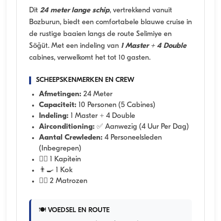
Dit
24 meter lange schip
, vertrekkend vanuit
Bozburun, biedt een comfortabele blauwe cruise in
de rustige baaien langs de route Selimiye en
Söğüt. Met een indeling van
1 Master + 4 Double
cabines, verwelkomt het tot 10 gasten.
SCHEEPSKENMERKEN EN CREW
Afmetingen:
24 Meter
Capaciteit:
10 Personen (5 Cabines)
Indeling:
1 Master + 4 Double
Airconditioning:
✅ Aanwezig (4 Uur Per Dag)
Aantal Crewleden:
4 Personeelsleden
(Inbegrepen)
👨‍✈️ 1 Kapitein
👨‍🍳 1 Kok
🧑‍✈️ 2 Matrozen
🍽️ VOEDSEL EN ROUTE