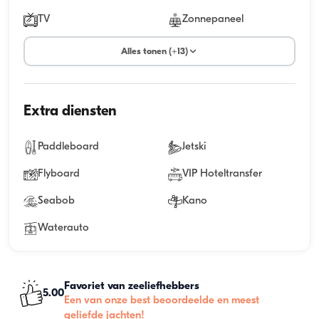
TV
Zonnepaneel
Alles tonen (+13)
Extra diensten
Paddleboard
Jetski
Flyboard
VIP Hoteltransfer
Seabob
Kano
Waterauto
Favoriet van zeeliefhebbers
5.00
Een van onze best beoordeelde en meest
geliefde jachten!